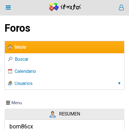
Foros
Inicio
Buscar
Calendario
Usuarios
Menu
RESUMEN
bom86cx