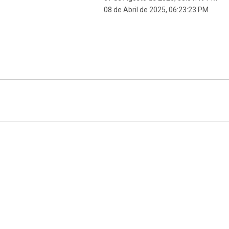
08 de Abril de 2025, 06:23:23 PM
|
,
SMF 2.1.7
SMF © 2013
Simple Machines