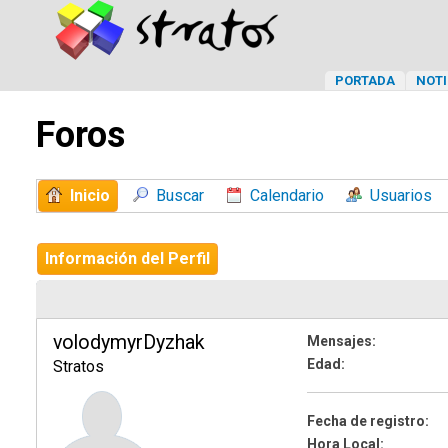
PORTADA
NOTI
Foros
Inicio
Buscar
Calendario
Usuarios
Información del Perfil
volodymyrDyzhak
Mensajes:
Edad:
Stratos
Fecha de registro:
Hora Local: