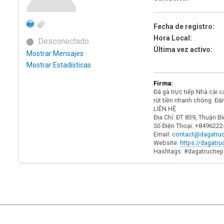
Fecha de registro:
Hora Local:
Desconectado
Última vez activo:
Mostrar Mensajes
Mostrar Estadísticas
Firma:
Đá gà trực tiếp Nhà cái c
rút tiền nhanh chóng. Đă
LIÊN HỆ
Địa Chỉ: ĐT 839, Thuận B
Số Điện Thoại: +849622
Email:
contact@dagatru
Website:
https://dagatr
Hashtags: #dagatructiep