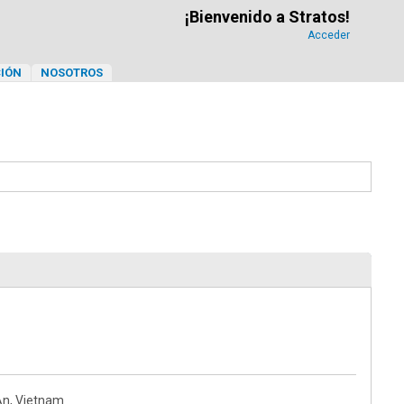
¡Bienvenido a Stratos!
Acceder
IÓN
NOSOTROS
An, Vietnam