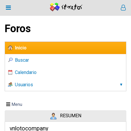
Foros
Inicio
Buscar
Calendario
Usuarios
Menu
RESUMEN
vnlotocompany