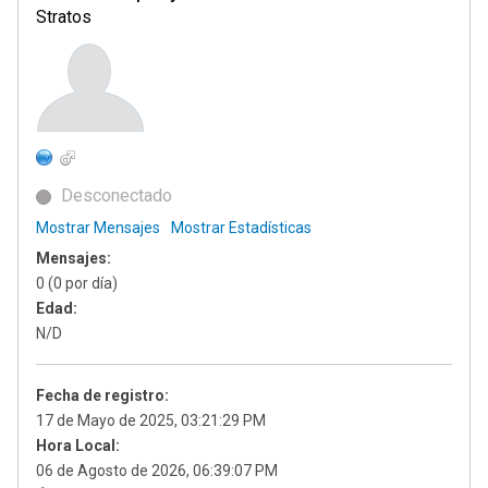
Stratos
Desconectado
Mostrar Mensajes
Mostrar Estadísticas
Mensajes:
0 (0 por día)
Edad:
N/D
Fecha de registro:
17 de Mayo de 2025, 03:21:29 PM
Hora Local:
06 de Agosto de 2026, 06:39:07 PM