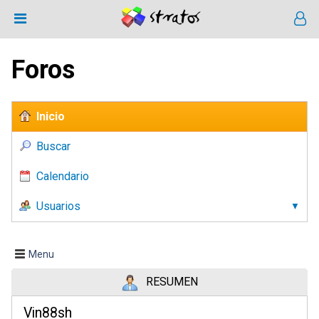
Foros
Inicio
Buscar
Calendario
Usuarios
Menu
RESUMEN
Vin88sh