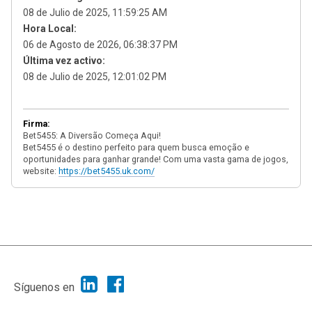
08 de Julio de 2025, 11:59:25 AM
Hora Local:
06 de Agosto de 2026, 06:38:37 PM
Última vez activo:
08 de Julio de 2025, 12:01:02 PM
Firma:
Bet5455: A Diversão Começa Aqui!
Bet5455 é o destino perfeito para quem busca emoção e
oportunidades para ganhar grande! Com uma vasta gama de jogos,
website:
https://bet5455.uk.com/
|
Ayuda
Ir Arriba ▲
|
,
SMF 2.1.7
SMF © 2013
Simple Machines
Síguenos en