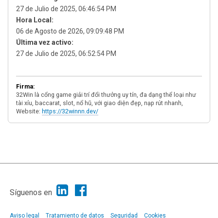
27 de Julio de 2025, 06:46:54 PM
Hora Local:
06 de Agosto de 2026, 09:09:48 PM
Última vez activo:
27 de Julio de 2025, 06:52:54 PM
Firma:
32Win là cổng game giải trí đổi thưởng uy tín, đa dạng thể loại như
tài xỉu, baccarat, slot, nổ hũ, với giao diện đẹp, nạp rút nhanh,
Website:
https://32winnn.dev/
|
Ayuda
Ir Arriba ▲
|
,
SMF 2.1.7
SMF © 2013
Simple Machines
Síguenos en
Aviso legal
Tratamiento de datos
Seguridad
Cookies