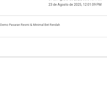
23 de Agosto de 2025, 12:01:09 PM
ot Demo Pasaran Resmi & Minimal Bet Rendah
|
,
SMF 2.1.7
SMF © 2013
Simple Machines