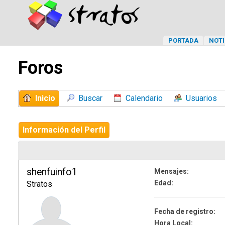
PORTADA
NOTI
Foros
Inicio
Buscar
Calendario
Usuarios
Información del Perfil
shenfuinfo1
Mensajes:
Edad:
Stratos
Fecha de registro:
Hora Local: