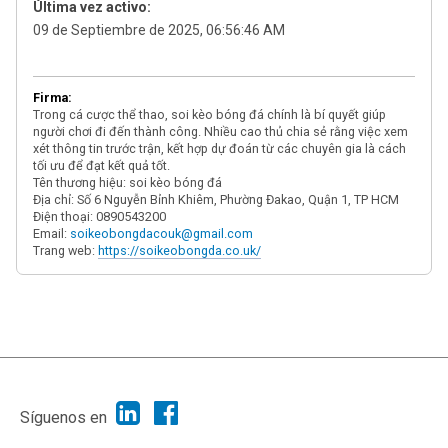
Última vez activo:
09 de Septiembre de 2025, 06:56:46 AM
Firma:
Trong cá cược thể thao, soi kèo bóng đá chính là bí quyết giúp
người chơi đi đến thành công. Nhiều cao thủ chia sẻ rằng việc xem
xét thông tin trước trận, kết hợp dự đoán từ các chuyên gia là cách
tối ưu để đạt kết quả tốt.
Tên thương hiệu: soi kèo bóng đá
Địa chỉ: Số 6 Nguyễn Bỉnh Khiêm, Phường Đakao, Quận 1, TP HCM
Điện thoại: 0890543200
Email:
soikeobongdacouk@gmail.com
Trang web:
https://soikeobongda.co.uk/
|
Ayuda
Ir Arriba ▲
|
,
SMF 2.1.7
SMF © 2013
Simple Machines
Síguenos en