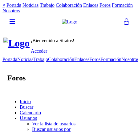
×
Portada
Noticias
Trabajo
Colaboración
Enlaces
Foros
Formación
Nosotros
¡Bienvenido a Stratos!
Acceder
Portada
Noticias
Trabajo
Colaboración
Enlaces
Foros
Formación
Nosotro
Foros
Inicio
Buscar
Calendario
Usuarios
Ver la lista de usuarios
Buscar usuarios por