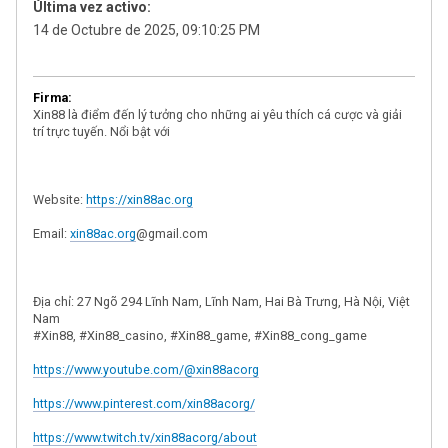
Última vez activo:
14 de Octubre de 2025, 09:10:25 PM
Firma:
Xin88 là điểm đến lý tưởng cho những ai yêu thích cá cược và giải
trí trực tuyến. Nổi bật với
Website:
https://xin88ac.org
Email:
xin88ac.org
@gmail.com
Địa chỉ: 27 Ngõ 294 Lĩnh Nam, Lĩnh Nam, Hai Bà Trưng, Hà Nội, Việt
Nam
#Xin88, #Xin88_casino, #Xin88_game, #Xin88_cong_game
https://www.youtube.com/@xin88acorg
https://www.pinterest.com/xin88acorg/
https://www.twitch.tv/xin88acorg/about