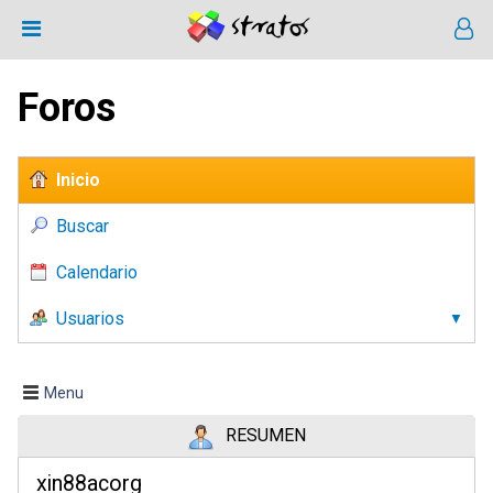
Foros
Inicio
Buscar
Calendario
Usuarios
Menu
RESUMEN
xin88acorg