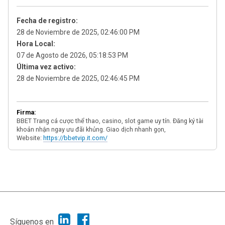
Fecha de registro:
28 de Noviembre de 2025, 02:46:00 PM
Hora Local:
07 de Agosto de 2026, 05:18:53 PM
Última vez activo:
28 de Noviembre de 2025, 02:46:45 PM
Firma:
BBET Trang cá cược thể thao, casino, slot game uy tín. Đăng ký tài
khoản nhận ngay ưu đãi khủng. Giao dịch nhanh gọn,
Website:
https://bbetvip.it.com/
|
Ayuda
Ir Arriba ▲
|
,
SMF 2.1.7
SMF © 2013
Simple Machines
Síguenos en