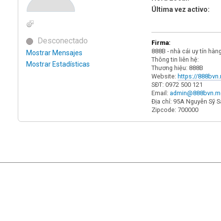
Última vez activo:
Desconectado
Firma:
888B - nhà cái uy tín hàn
Mostrar Mensajes
Thông tin liên hệ:
Mostrar Estadísticas
Thương hiệu: 888B
Website:
https://888bvn
SĐT: 0972 500 121
Email:
admin@888bvn.m
Địa chỉ: 95A Nguyễn Sỹ S
Zipcode: 700000