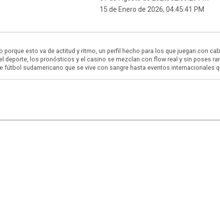
15 de Enero de 2026, 04:45:41 PM
o porque esto va de actitud y ritmo, un perfil hecho para los que juegan con ca
 el deporte, los pronósticos y el casino se mezclan con flow real y sin poses rara
de fútbol sudamericano que se vive con sangre hasta eventos internacionales q
|
,
SMF 2.1.7
SMF © 2013
Simple Machines