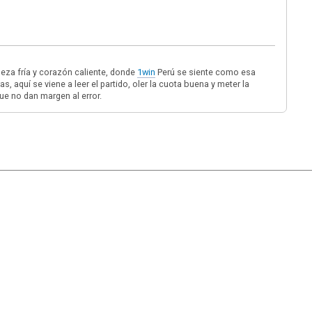
beza fría y corazón caliente, donde
1win
Perú se siente como esa
s, aquí se viene a leer el partido, oler la cuota buena y meter la
ue no dan margen al error.
|
Ayuda
Ir Arriba ▲