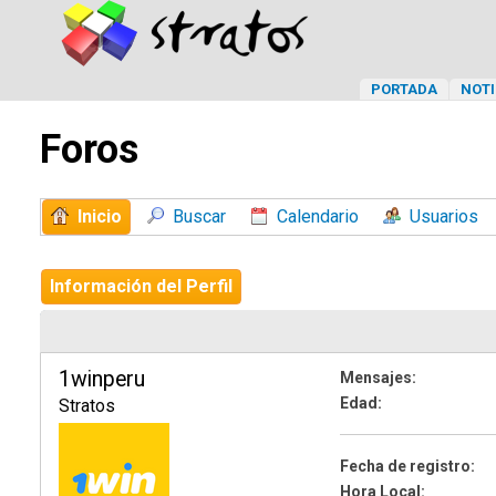
PORTADA
NOTI
Foros
Inicio
Buscar
Calendario
Usuarios
Información del Perfil
1winperu
Mensajes:
Edad:
Stratos
Fecha de registro:
Hora Local: