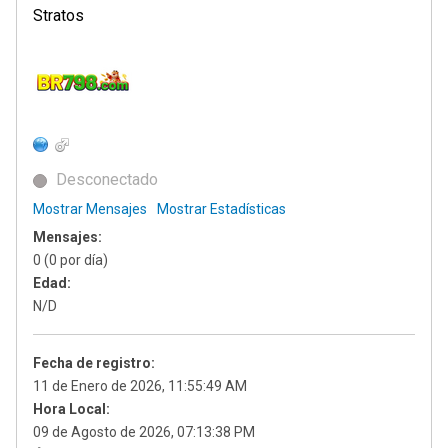
Stratos
Desconectado
Mostrar Mensajes
Mostrar Estadísticas
Mensajes:
0 (0 por día)
Edad:
N/D
Fecha de registro:
11 de Enero de 2026, 11:55:49 AM
Hora Local:
09 de Agosto de 2026, 07:13:38 PM