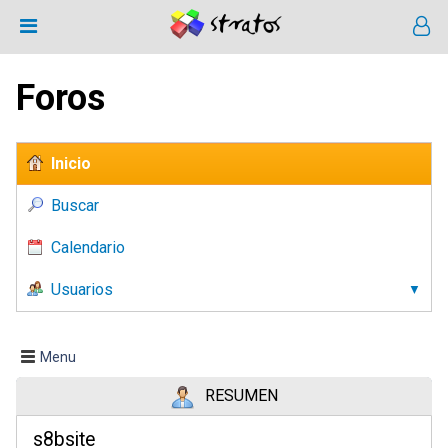
Foros
Inicio
Buscar
Calendario
Usuarios
Menu
RESUMEN
s8bsite