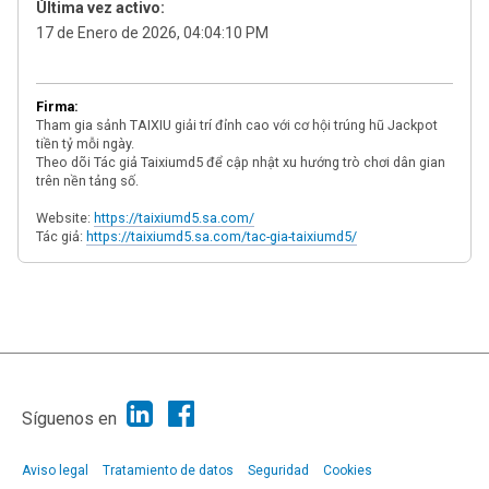
Última vez activo:
17 de Enero de 2026, 04:04:10 PM
Firma:
Tham gia sảnh TAIXIU giải trí đỉnh cao với cơ hội trúng hũ Jackpot
tiền tỷ mỗi ngày.
Theo dõi Tác giả Taixiumd5 để cập nhật xu hướng trò chơi dân gian
trên nền tảng số.
Website:
https://taixiumd5.sa.com/
Tác giả:
https://taixiumd5.sa.com/tac-gia-taixiumd5/
|
Ayuda
Ir Arriba ▲
|
,
SMF 2.1.7
SMF © 2013
Simple Machines
Síguenos en
Aviso legal
Tratamiento de datos
Seguridad
Cookies