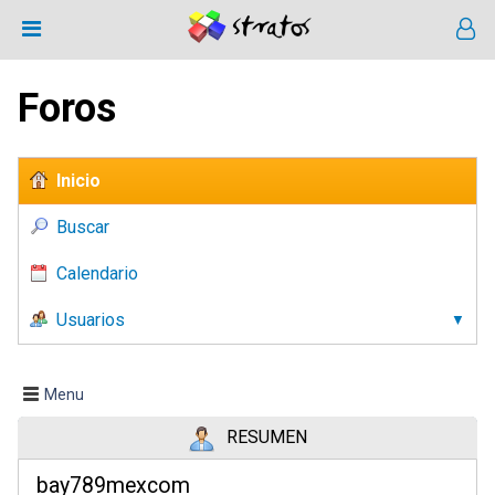
Foros
Inicio
Buscar
Calendario
Usuarios
Menu
RESUMEN
bay789mexcom