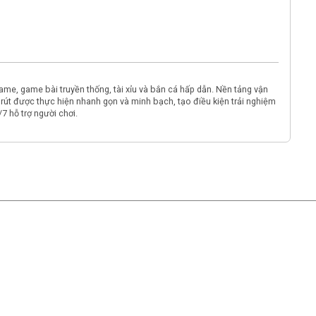
ame, game bài truyền thống, tài xỉu và bắn cá hấp dẫn. Nền tảng vận
p rút được thực hiện nhanh gọn và minh bạch, tạo điều kiện trải nghiệm
7 hỗ trợ người chơi.
|
Ayuda
Ir Arriba ▲