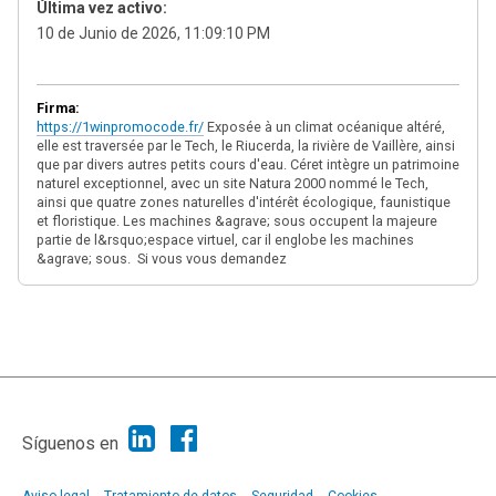
Última vez activo:
10 de Junio de 2026, 11:09:10 PM
Firma:
https://1winpromocode.fr/
Exposée à un climat océanique altéré,
elle est traversée par le Tech, le Riucerda, la rivière de Vaillère, ainsi
que par divers autres petits cours d'eau. Céret intègre un patrimoine
naturel exceptionnel, avec un site Natura 2000 nommé le Tech,
ainsi que quatre zones naturelles d'intérêt écologique, faunistique
et floristique. Les machines &agrave; sous occupent la majeure
partie de l&rsquo;espace virtuel, car il englobe les machines
&agrave; sous. Si vous vous demandez
|
Ayuda
Ir Arriba ▲
|
,
SMF 2.1.7
SMF © 2013
Simple Machines
Síguenos en