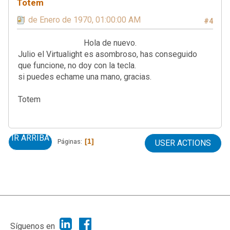
Totem
01 de Enero de 1970, 01:00:00 AM
#4
Hola de nuevo.
Julio el Virtualight es asombroso, has conseguido
que funcione, no doy con la tecla.
si puedes echame una mano, gracias.
Totem
IR ARRIBA
1
Páginas
USER ACTIONS
|
Ayuda
Ir Arriba ▲
|
,
SMF 2.1.7
SMF © 2013
Simple Machines
Síguenos en