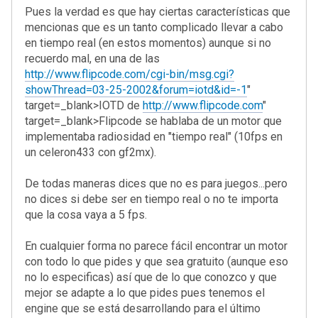
Pues la verdad es que hay ciertas características que
mencionas que es un tanto complicado llevar a cabo
en tiempo real (en estos momentos) aunque si no
recuerdo mal, en una de las
http://www.flipcode.com/cgi-bin/msg.cgi?
showThread=03-25-2002&forum=iotd&id=-1
"
target=_blank>IOTD de
http://www.flipcode.com
"
target=_blank>Flipcode se hablaba de un motor que
implementaba radiosidad en "tiempo real" (10fps en
un celeron433 con gf2mx).
De todas maneras dices que no es para juegos...pero
no dices si debe ser en tiempo real o no te importa
que la cosa vaya a 5 fps.
En cualquier forma no parece fácil encontrar un motor
con todo lo que pides y que sea gratuito (aunque eso
no lo especificas) así que de lo que conozco y que
mejor se adapte a lo que pides pues tenemos el
engine que se está desarrollando para el último