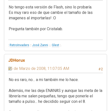
No tengo esta versión de Flash, sino lo probaría.
Es muy raro eso de que cambie el tamaño de las
imagenes al importarlas! :O
Pregunta también por Cristalab.
:
RetroInvaders
::
José Zanni
.:.
Glest
:.
JDHorux
05 de Marzo de 2008, 11:07:05 AM
#2
No es raro, no... a mi también me lo hace.
Además, me las deja ENANAS y aunque las meta de la
librería me salen pequeñas, tengo que ponerle el
tamaño a pulso... he decidido seguir con el 8.