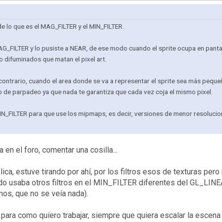
e lo que es el MAG_FILTER y el MIN_FILTER.
G_FILTER y lo pusiste a NEAR, de ese modo cuando el sprite ocupa en panta
o difuminados que matan el pixel art.
contrario, cuando el area donde se va a representar el sprite sea más pequeñ
 de parpadeo ya que nada te garantiza que cada vez coja el mismo pixel.
 MIN_FILTER para que use los mipmaps, es decir, versiones de menor resoluci
en el foro, comentar una cosilla...
ica, estuve tirando por ahí, por los filtros esos de texturas pe
ndo usaba otros filtros en el MIN_FILTER diferentes del GL_LIN
mos, que no se veía nada).
ra como quiero trabajar, siempre que quiera escalar la escena 