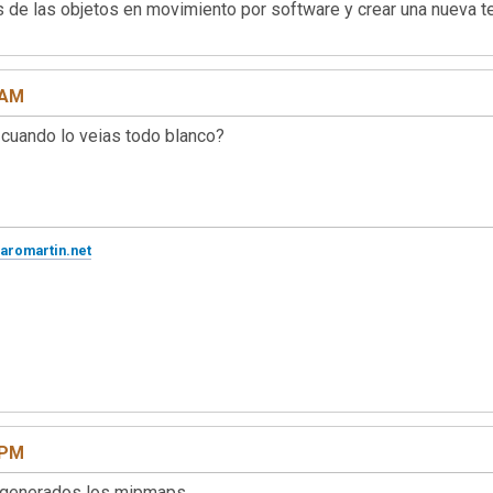
 de las objetos en movimiento por software y crear una nueva te
 AM
cuando lo veias todo blanco?
varomartin.net
 PM
 generados los mipmaps.