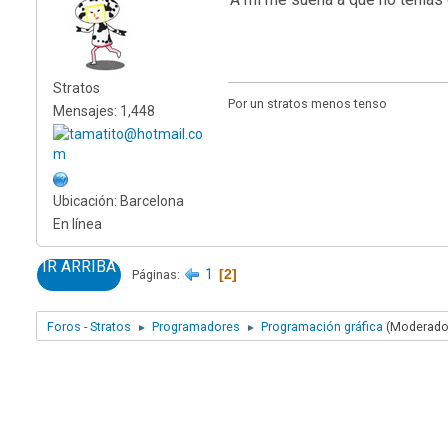
Stratos
Por un stratos menos tenso
Mensajes: 1,448
Ubicación: Barcelona
En línea
IR ARRIBA
1
2
Páginas
Foros - Stratos
Programadores
Programación gráfica
(Moderado
►
►