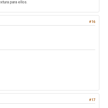
xtura para ellos.
#16
#17