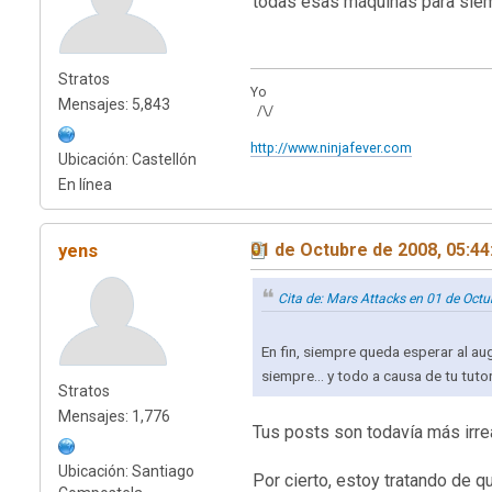
todas esas máquinas para siempr
Stratos
Yo
Mensajes: 5,843
/\/
http://www.ninjafever.com
Ubicación: Castellón
En línea
yens
01 de Octubre de 2008, 05:4
Cita de: Mars Attacks en 01 de Oct
En fin, siempre queda esperar al a
siempre... y todo a causa de tu tut
Stratos
Mensajes: 1,776
Tus posts son todavía más irre
Ubicación: Santiago
Por cierto, estoy tratando de 