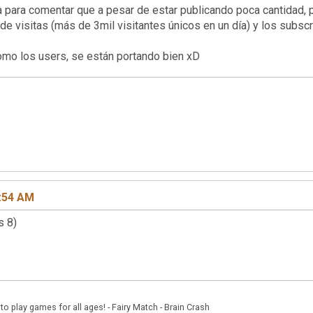
para comentar que a pesar de estar publicando poca cantidad, p
e visitas (más de 3mil visitantes únicos en un día) y los subsc
mo los users, se están portando bien xD
7:54 AM
s 8)
play games for all ages! - Fairy Match - Brain Crash