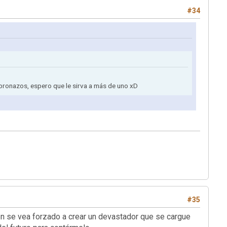
#34
abronazos, espero que le sirva a más de uno xD
#35
n se vea forzado a crear un devastador que se cargue