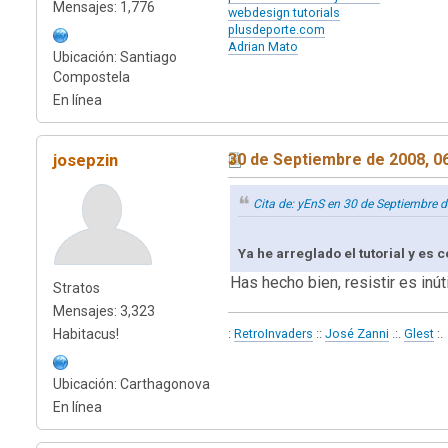
Mensajes: 1,776
webdesign tutorials
plusdeporte.com
Adrian Mato
Ubicación: Santiago
Compostela
En línea
josepzin
30 de Septiembre de 2008, 0
Cita de: yEnS en 30 de Septiembre 
Ya he arreglado el tutorial y es 
Has hecho bien, resistir es inút
Stratos
Mensajes: 3,323
:
RetroInvaders
::
José Zanni
.:.
Glest
:.
Habitacus!
Ubicación: Carthagonova
En línea