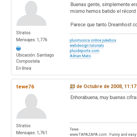
Buenas gente, simplemente era 
mismo hemos batido el récord d
Parece que tanto Dreamhost co
Stratos
Mensajes: 1,776
plusmusica online jukebox
webdesign tutorials
plusdeporte.com
Ubicación: Santiago
Adrian Mato
Compostela
En línea
tewe76
23 de Octubre de 2008, 11:1
Enhorabuena, muy buenas cifra
Stratos
Tewe
Mensajes: 1,761
www.TAPAZAPA.com : Funny and easy to 