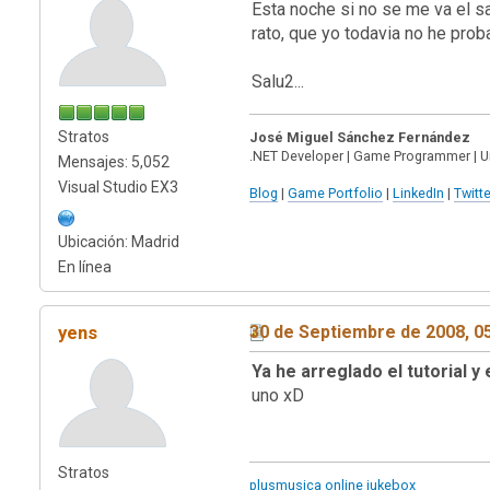
Esta noche si no se me va el sa
rato, que yo todavia no he pr
Salu2...
Stratos
José Miguel Sánchez Fernández
.NET Developer | Game Programmer | U
Mensajes: 5,052
Visual Studio EX3
Blog
|
Game Portfolio
|
LinkedIn
|
Twitte
Ubicación: Madrid
En línea
yens
30 de Septiembre de 2008, 0
Ya he arreglado el tutorial y
uno xD
Stratos
plusmusica online jukebox