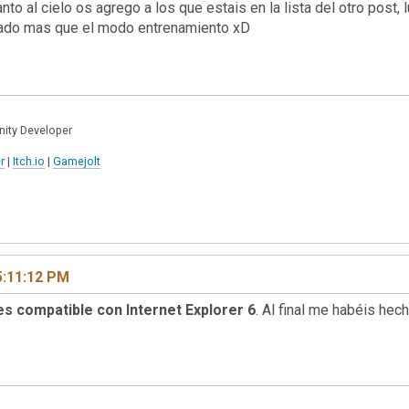
nto al cielo os agrego a los que estais en la lista del otro pos
obado mas que el modo entrenamiento xD
nity Developer
r
|
Itch.io
|
Gamejolt
5:11:12 PM
 es compatible con Internet Explorer 6
. Al final me habéis he