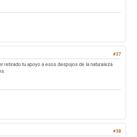
#37
 retirado tu apoyo a esos despojos de la naturaleza.
os.
#38