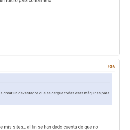
el futuro para contármelo.
#36
o a crear un devastador que se cargue todas esas máquinas para
mis sites... al fin se han dado cuenta de que no