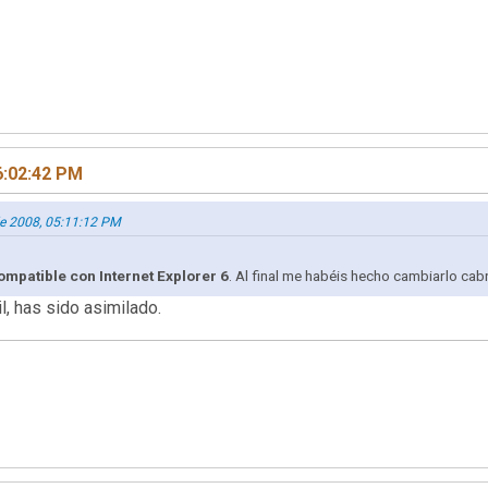
6:02:42 PM
de 2008, 05:11:12 PM
compatible con Internet Explorer 6
. Al final me habéis hecho cambiarlo ca
il, has sido asimilado.