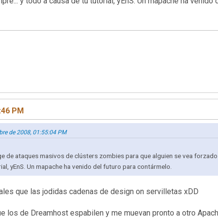
e... y todo a causa de tu tutorial, yEnS. Un mapache ha venido d
4:46 PM
ubre de 2008, 01:55:04 PM
uge de ataques masivos de clústers zombies para que alguien se vea forzad
orial, yEnS. Un mapache ha venido del futuro para contármelo.
ales que las jodidas cadenas de design on servilletas xDD
que los de Dreamhost espabilen y me muevan pronto a otro Apache 