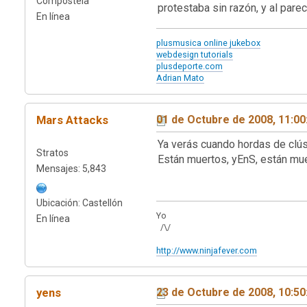
Compostela
protestaba sin razón, y al parec
En línea
plusmusica online jukebox
webdesign tutorials
plusdeporte.com
Adrian Mato
Mars Attacks
01 de Octubre de 2008, 11:0
Ya verás cuando hordas de clús
Stratos
Están muertos, yEnS, están mue
Mensajes: 5,843
Ubicación: Castellón
Yo
En línea
/\/
http://www.ninjafever.com
yens
23 de Octubre de 2008, 10:5