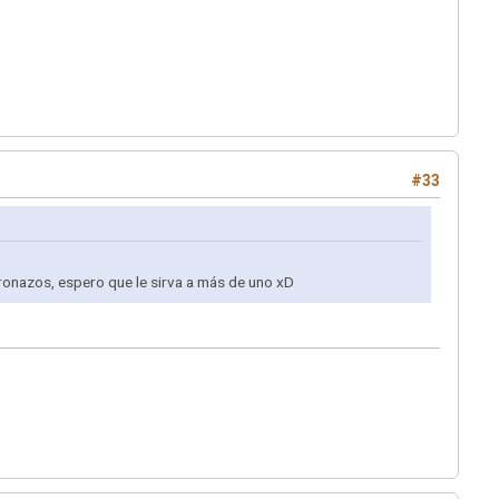
#33
bronazos, espero que le sirva a más de uno xD