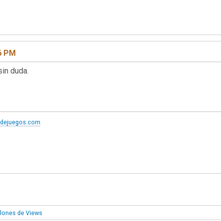
46 PM
sin duda.
redejuegos.com
llones de Views