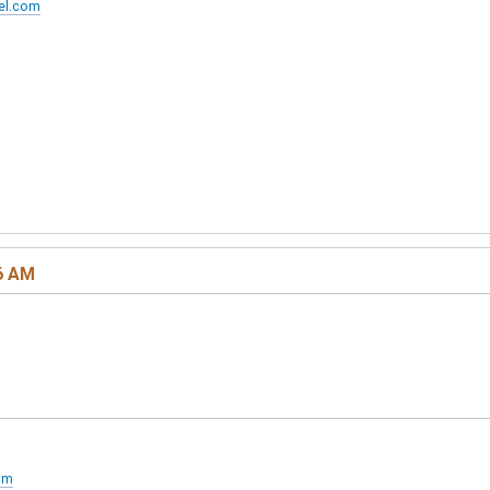
xel.com
56 AM
om