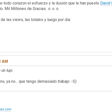
 todo corazon el esfuerzo y la ilusión que le han puesto
David 
o. Mil Millones de Gracias. :o :o :o
de las views, las totales y luego por dia:
42 AM
 un lujo.
eno, ya no... que tengo demasiado trabajo :-S)
ames.com