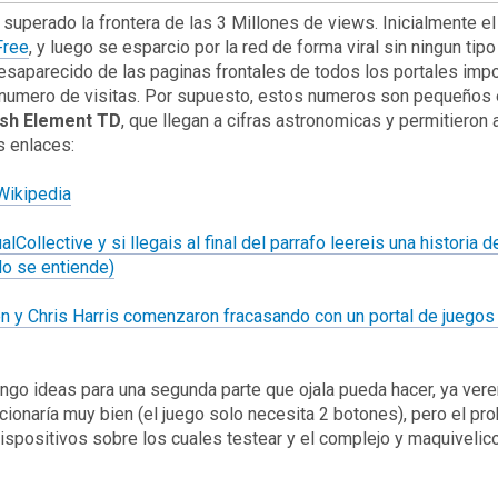
a superado la frontera de las 3 Millones de views. Inicialmente e
Free
, y luego se esparcio por la red de forma viral sin ningun ti
esaparecido de las paginas frontales de todos los portales imp
 numero de visitas. Por supuesto, estos numeros son pequeños
sh Element TD
, que llegan a cifras astronomicas y permitieron
s enlaces:
Wikipedia
lCollective y si llegais al final del parrafo leereis una historia
ado se entiende)
n y Chris Harris comenzaron fracasando con un portal de juegos F
engo ideas para una segunda parte que ojala pueda hacer, ya ver
cionaría muy bien (el juego solo necesita 2 botones), pero el p
ispositivos sobre los cuales testear y el complejo y maquiveli