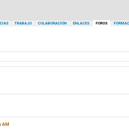
CIAS
TRABAJO
COLABORACIÓN
ENLACES
FOROS
FORMAC
06 AM