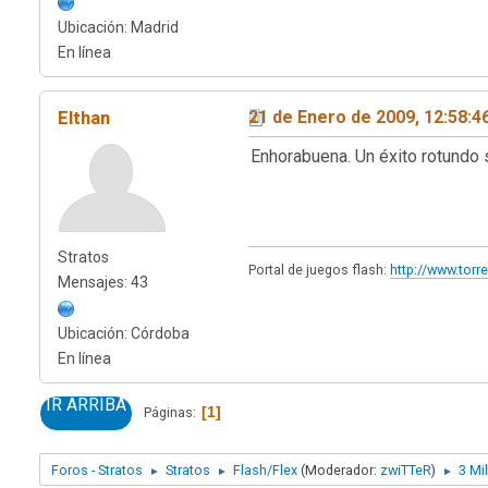
Ubicación: Madrid
En línea
Elthan
21 de Enero de 2009, 12:58:
Enhorabuena. Un éxito rotundo 
Stratos
Portal de juegos flash:
http://www.tor
Mensajes: 43
Ubicación: Córdoba
En línea
IR ARRIBA
1
Páginas
Foros - Stratos
Stratos
Flash/Flex
(Moderador:
zwiTTeR
)
3 Mi
►
►
►