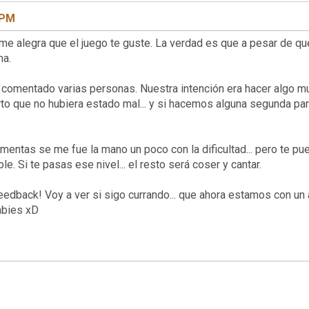
 PM
me alegra que el juego te guste. La verdad es que a pesar de qu
ma.
an comentado varias personas. Nuestra intención era hacer algo mu
rto que no hubiera estado mal... y si hacemos alguna segunda pa
omentas se me fue la mano un poco con la dificultad... pero te p
le. Si te pasas ese nivel... el resto será coser y cantar.
eedback! Voy a ver si sigo currando... que ahora estamos con un
mbies xD