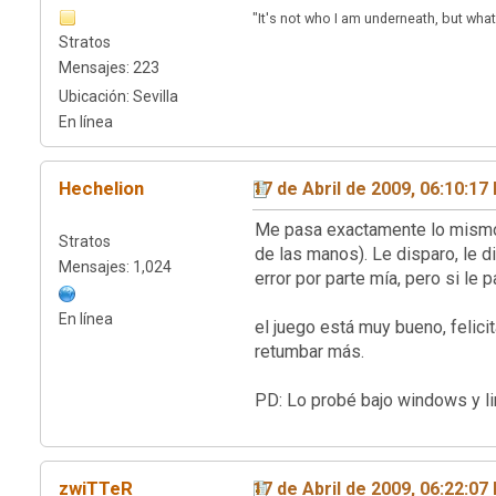
"It's not who I am underneath, but what
Stratos
Mensajes: 223
Ubicación: Sevilla
En línea
Hechelion
17 de Abril de 2009, 06:10:17
Me pasa exactamente lo mismo 
Stratos
de las manos). Le disparo, le 
Mensajes: 1,024
error por parte mía, pero si l
En línea
el juego está muy bueno, felici
retumbar más.
PD: Lo probé bajo windows y 
zwiTTeR
17 de Abril de 2009, 06:22:07