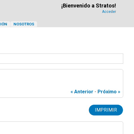
¡Bienvenido a Stratos!
Acceder
IÓN
NOSOTROS
« Anterior
-
Próximo »
IMPRIMIR