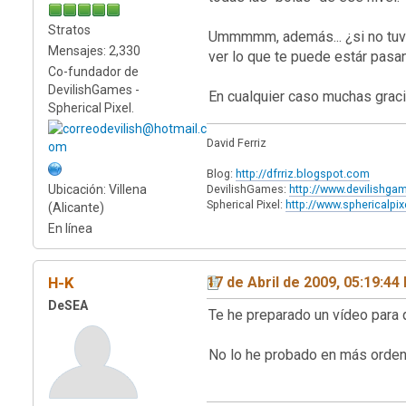
Stratos
Ummmmm, además... ¿si no tuvie
Mensajes: 2,330
ver lo que te puede estár pasa
Co-fundador de
DevilishGames -
En cualquier caso muchas gracia
Spherical Pixel.
David Ferriz
Blog:
http://dfrriz.blogspot.com
Ubicación: Villena
DevilishGames:
http://www.devilishg
Spherical Pixel:
http://www.sphericalpi
(Alicante)
En línea
H-K
17 de Abril de 2009, 05:19:44
DeSEA
Te he preparado un vídeo para
No lo he probado en más ordena