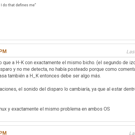
 I do that defines me"
 PM
Last
que a H-K con exactamente el mismo bicho. (el segundo de izqu
disparo y no me detecta, no había posteado porque como comenta
e pasa también a H_K entonces debe ser algo más.
taciones, el sonido del disparo lo cambiaría, ya que al estar dent
linux y exactamente el mismo problema en ambos OS
 PM
La