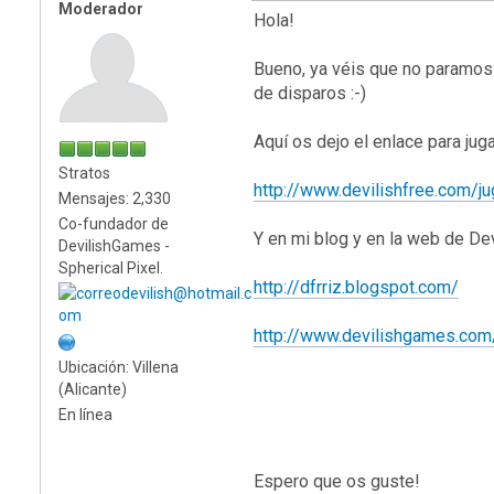
Moderador
Hola!
Bueno, ya véis que no paramos 
de disparos :-)
Aquí os dejo el enlace para jugar
Stratos
http://www.devilishfree.com/ju
Mensajes: 2,330
Co-fundador de
Y en mi blog y en la web de Dev
DevilishGames -
Spherical Pixel.
http://dfrriz.blogspot.com/
http://www.devilishgames.com
Ubicación: Villena
(Alicante)
En línea
Espero que os guste!