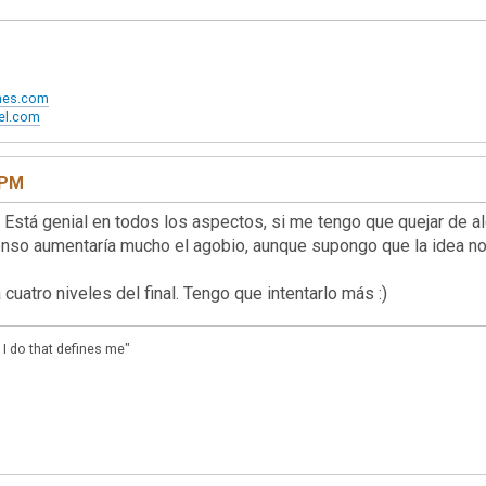
ames.com
xel.com
 PM
 Está genial en todos los aspectos, si me tengo que quejar de a
fenso aumentaría mucho el agobio, aunque supongo que la idea no
cuatro niveles del final. Tengo que intentarlo más :)
 I do that defines me"