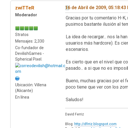
zwiTTeR
16 de Abril de 2009, 05:18:43
Moderador
Gracias por tu comentario H-K, 
pusimos bastante ilusión al te
Stratos
La idea de recargar... nos la h
Mensajes: 2,330
usuarios más hardcore). Es cie
Co-fundador de
escenarios.
DevilishGames -
Spherical Pixel.
Es cierto que en el nivel que c
pasado... a si que no es imposib
Bueno, muchas gracias por el f
Ubicación: Villena
poco tiene que ver con los zo
(Alicante)
En línea
Saludos!
David Ferriz
Blog:
http://dfrriz.blogspot.com