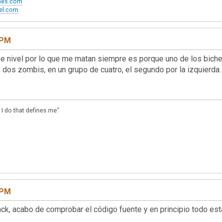
ames.com
xel.com
 PM
e nivel por lo que me matan siempre es porque uno de los biche
s dos zombis, en un grupo de cuatro, el segundo por la izquierda
 I do that defines me"
 PM
ack, acabo de comprobar el código fuente y en principio todo est