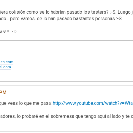
ra colisión como se lo habrían pasado los testers? :-S. Luego ju
ndo... pero vamos, se lo han pasado bastantes personas :-S.
s!!! :-D
ames.com
xel.com
 PM
 que veas lo que me pasa:
http://www.youtube.com/watch?v=
dores, lo probaré en el sobremesa que tengo aquí al lado y te 