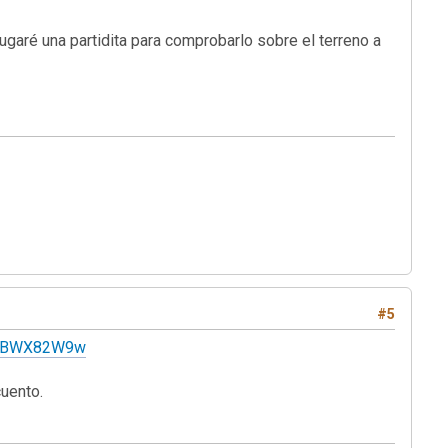
garé una partidita para comprobarlo sobre el terreno a
#5
WtaBWX82W9w
cuento.