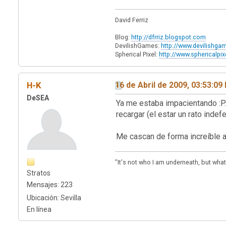
David Ferriz
Blog:
http://dfrriz.blogspot.com
DevilishGames:
http://www.devilishg
Spherical Pixel:
http://www.sphericalpi
H-K
16 de Abril de 2009, 03:53:09
DeSEA
Ya me estaba impacientando :P.
recargar (el estar un rato inde
Me cascan de forma increíble a 
"It's not who I am underneath, but what
Stratos
Mensajes: 223
Ubicación: Sevilla
En línea