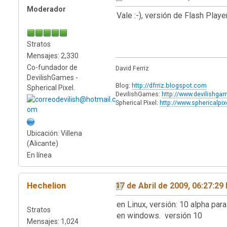
Moderador
Vale :-), versión de Flash Play
Stratos
Mensajes: 2,330
Co-fundador de
David Ferriz
DevilishGames -
Blog:
http://dfrriz.blogspot.com
Spherical Pixel.
DevilishGames:
http://www.devilishg
Spherical Pixel:
http://www.sphericalpi
Ubicación: Villena
(Alicante)
En línea
Hechelion
17 de Abril de 2009, 06:27:29
en Linux, versión: 10 alpha para 
Stratos
en windows. versión 10
Mensajes: 1,024