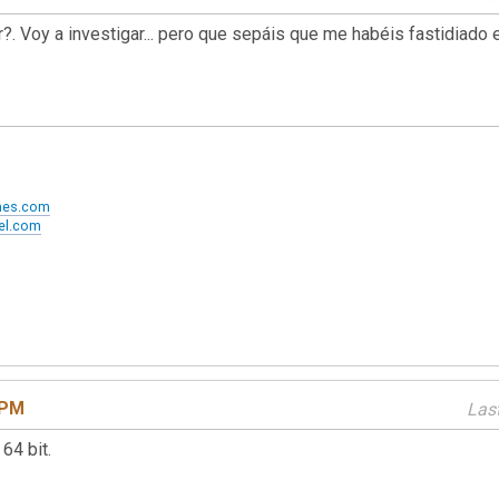
er?. Voy a investigar... pero que sepáis que me habéis fastidiado
ames.com
xel.com
 PM
Last
64 bit.