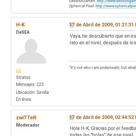
DevilishGames:
http://www.devilishg
Spherical Pixel:
http://www.sphericalpi
H-K
17 de Abril de 2009, 01:21:31
DeSEA
Vaya, he descubierto que en es
rato en el nivel, después de lo
"It's not who I am underneath, but what
Stratos
Mensajes: 223
Ubicación: Sevilla
En línea
zwiTTeR
17 de Abril de 2009, 02:44:52
Moderador
Hola H-K, Gracias por el feedb
todas las "bolas" de ese nivel.