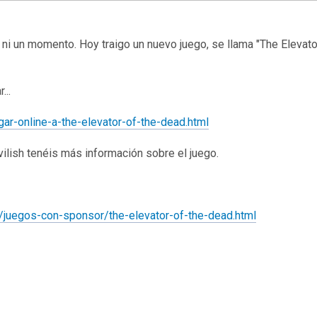
ni un momento. Hoy traigo un nuevo juego, se llama "The Elevato
...
gar-online-a-the-elevator-of-the-dead.html
ilish tenéis más información sobre el juego.
/juegos-con-sponsor/the-elevator-of-the-dead.html