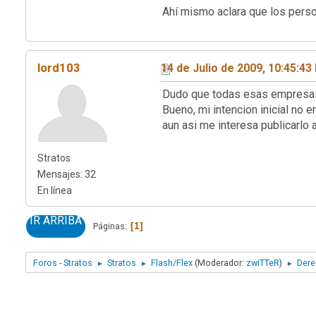
Ahí mismo aclara que los person
lord103
14 de Julio de 2009, 10:45:4
Dudo que todas esas empresas 
Bueno, mi intencion inicial no 
aun asi me interesa publicarlo 
Stratos
Mensajes: 32
En línea
IR ARRIBA
1
Páginas
Foros - Stratos
Stratos
Flash/Flex
(Moderador:
zwiTTeR
)
Dere
►
►
►