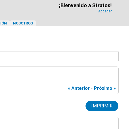
¡Bienvenido a Stratos!
Acceder
IÓN
NOSOTROS
« Anterior
-
Próximo »
IMPRIMIR