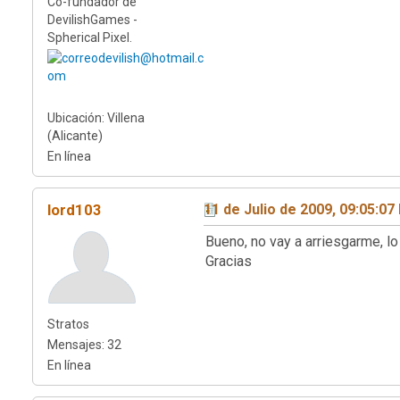
Co-fundador de
DevilishGames -
Spherical Pixel.
Ubicación: Villena
(Alicante)
En línea
lord103
11 de Julio de 2009, 09:05:0
Bueno, no vay a arriesgarme, l
Gracias
Stratos
Mensajes: 32
En línea