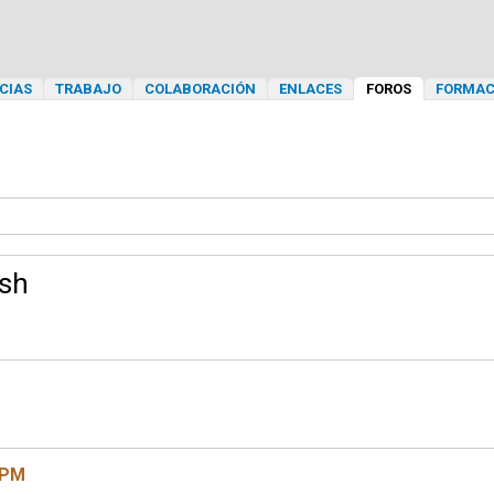
CIAS
TRABAJO
COLABORACIÓN
ENLACES
FOROS
FORMAC
ash
0 PM