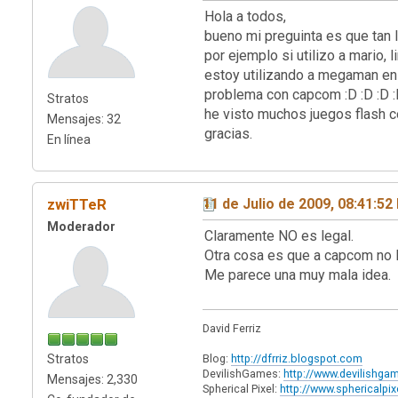
Hola a todos,
bueno mi preguinta es que tan 
por ejemplo si utilizo a mario
estoy utilizando a megaman en 
problema con capcom :D :D :D :
Stratos
he visto muchos juegos flash 
Mensajes: 32
gracias.
En línea
zwiTTeR
11 de Julio de 2009, 08:41:5
Moderador
Claramente NO es legal.
Otra cosa es que a capcom no l
Me parece una muy mala idea.
David Ferriz
Stratos
Blog:
http://dfrriz.blogspot.com
DevilishGames:
http://www.devilishg
Mensajes: 2,330
Spherical Pixel:
http://www.sphericalpi