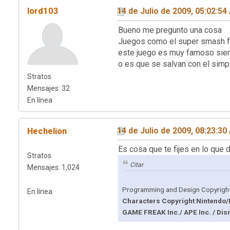
lord103
14 de Julio de 2009, 05:02:5
Bueno me pregunto una cosa
Juegos como el super smash fl
este juego es muy famoso sien
o es que se salvan con el simpl
Stratos
Mensajes: 32
En línea
Hechelion
14 de Julio de 2009, 08:23:3
Es cosa que te fijes en lo que d
Stratos
Citar
Mensajes: 1,024
Programming and Design Copyrigh
En línea
Characters Copyright Nintendo/H
GAME FREAK Inc./ APE Inc. / Disn