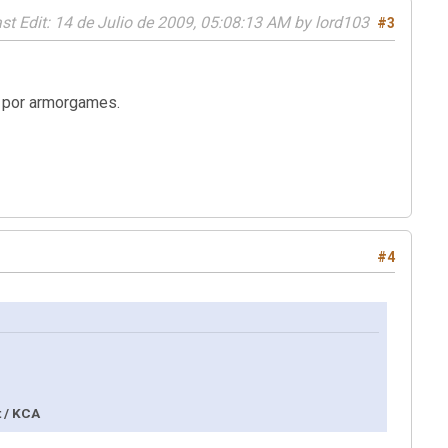
st Edit
: 14 de Julio de 2009, 05:08:13 AM by lord103
#3
o por armorgames.
#4
t / KCA