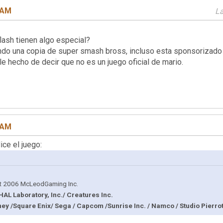
4 AM
La
ash tienen algo especial?
do una copia de super smash bross, incluso esta sponsorizad
e hecho de decir que no es un juego oficial de mario.
0 AM
ice el juego:
t 2006 McLeodGaming Inc.
AL Laboratory, Inc./ Creatures Inc.
ey /Square Enix/ Sega / Capcom /Sunrise Inc. / Namco / Studio Pierro