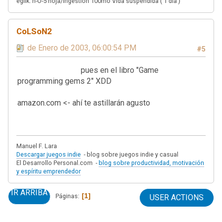
egiik: h-O-5 hoja/ingestión 100mo Vida suspendida ( 1 día )
CoLSoN2
01 de Enero de 2003, 06:00:54 PM
#5
pues en el libro "Game
programming gems 2" XDD
amazon.com <- ahí te astillarán agusto
Manuel F. Lara
Descargar juegos indie
- blog sobre juegos indie y casual
El Desarrollo Personal.com -
blog sobre productividad, motivación
y espíritu emprendedor
IR ARRIBA
1
Páginas
USER ACTIONS