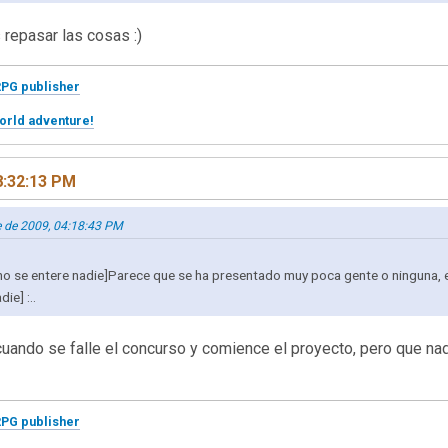
 repasar las cosas :)
RPG publisher
orld adventure!
8:32:13 PM
e de 2009, 04:18:43 PM
e no se entere nadie]Parece que se ha presentado muy poca gente o ninguna,
ie] :..
uando se falle el concurso y comience el proyecto, pero que na
RPG publisher