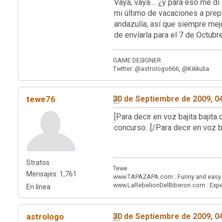
Vaya, vaya.... ¿y para eso me d
mi último de vacaciones a prepa
andazulía, así que siempre mejor
de envíarla para el 7 de Octubr
GAME DESIGNER
Twitter: @astrologo666, @Kikkulia
tewe76
30 de Septiembre de 2009, 0
[Para decir en voz bajita baji
concurso...[/Para decir en voz ba
Stratos
Tewe
Mensajes: 1,761
www.TAPAZAPA.com : Funny and easy to 
www.LaRebelionDelBiberon.com : Expe
En línea
astrologo
30 de Septiembre de 2009, 0