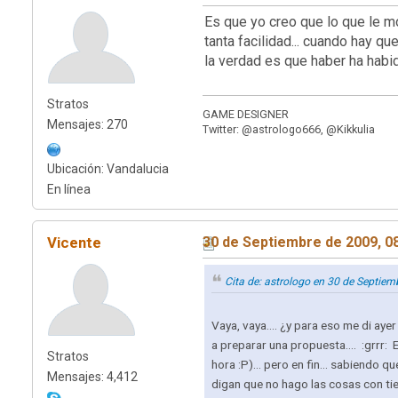
Es que yo creo que lo que le mol
tanta facilidad... cuando hay q
la verdad es que haber ha habid
Stratos
GAME DESIGNER
Mensajes: 270
Twitter: @astrologo666, @Kikkulia
Ubicación: Vandalucia
En línea
Vicente
30 de Septiembre de 2009, 0
Cita de: astrologo en 30 de Septie
Vaya, vaya.... ¿y para eso me di ay
a preparar una propuesta.... :grrr:
Stratos
hora :P)... pero en fin... sabiendo 
Mensajes: 4,412
digan que no hago las cosas con t