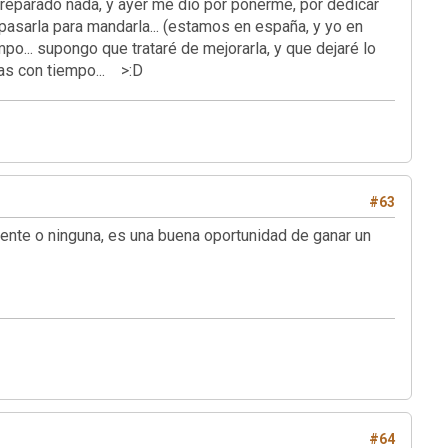
n preparado nada, y ayer me dio por ponerme, por dedicar
epasarla para mandarla... (estamos en españa, y yo en
mpo... supongo que trataré de mejorarla, y que dejaré lo
sas con tiempo... >:D
#63
gente o ninguna, es una buena oportunidad de ganar un
#64