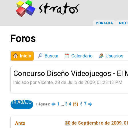
PORTADA
NOTI
Foros
Inicio
Buscar
Calendario
Usuarios
Concurso Diseño Videojuegos - El 
Iniciado por Vicente, 28 de Julio de 2009, 01:23:13 PM
IR ABAJO
1
...
3
4
5
6
7
Páginas
Antx
30 de Septiembre de 2009, 0