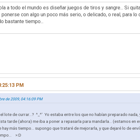
a a todo el mundo es diseñar juegos de tiros y sangre... Si quitas
ue ponerse con algo un poco más serio, o delicado, o real, para 
o bastante tiempo...
8:25:13 PM
mbre de 2009, 04:16:09 PM
er el lote de currar...? ^_^' Yo estaba entre los que no habían preparado nad
 Esta tarde (ahora) me iba a poner a repasarla para mandarla... (estamos en e
que hay más tiempo... supongo que trataré de mejorarla, y que dejaré lo de enví
iempo... >:D