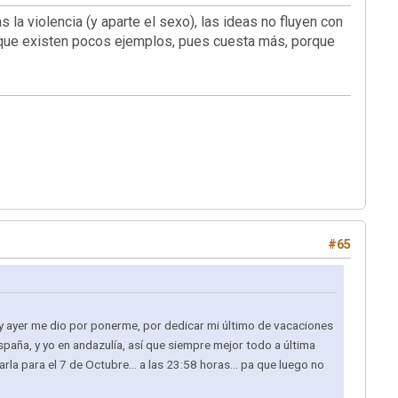
 la violencia (y aparte el sexo), las ideas no fluyen con
lo que existen pocos ejemplos, pues cuesta más, porque
#65
a, y ayer me dio por ponerme, por dedicar mi último de vacaciones
spaña, y yo en andazulía, así que siempre mejor todo a última
arla para el 7 de Octubre... a las 23:58 horas... pa que luego no