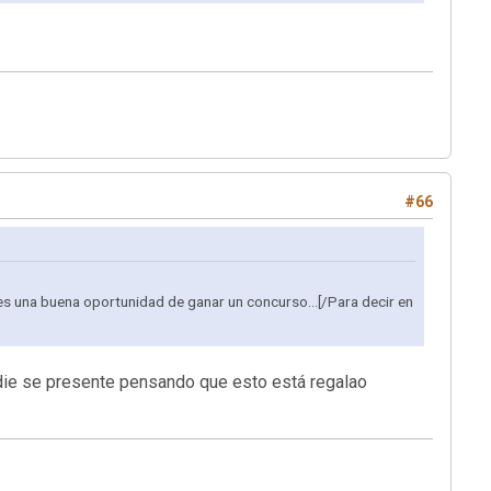
#66
 es una buena oportunidad de ganar un concurso...[/Para decir en
die se presente pensando que esto está regalao