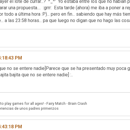
i ayer el lote de currar...? ^_^' Yo estaba entre los que no había
rar una propuesta.... :grrr: Esta tarde (ahora) me iba a poner a r
 todo a última hora :P)... pero en fin... sabiendo que hay más tie
e... a las 23:58 horas... pa que luego no digan que no hago las co
4:18:43 PM
ta que no se entere nadie]Parece que se ha presentado muy poca 
jita bajita que no se entere nadie] :..
play games for all ages! - Fairy Match - Brain Crash
riencias de unos padres primerizos
4:43:18 PM