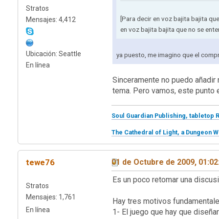
Stratos
[Para decir en voz bajita bajita 
Mensajes: 4,412
en voz bajita bajita que no se enter
Ubicación: Seattle
ya puesto, me imagino que el compr
En línea
Sinceramente no puedo añadir n
tema. Pero vamos, este punto e
Soul Guardian Publishing, tabletop 
The Cathedral of Light, a Dungeon W
tewe76
01 de Octubre de 2009, 01:0
Es un poco retomar una discusión
Stratos
Mensajes: 1,761
Hay tres motivos fundamentale
En línea
1- El juego que hay que diseñar