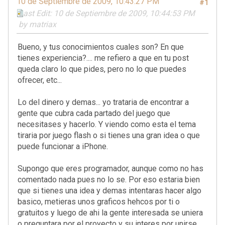
10 de Septiembre de 2009, 10:43:27 PM
#1
Last Edit
: 10 de Septiembre de 2009, 10:44:53 PM
by matriax
Bueno, y tus conocimientos cuales son? En que
tienes experiencia?.... me refiero a que en tu post
queda claro lo que pides, pero no lo que puedes
ofrecer, etc...
Lo del dinero y demas... yo trataria de encontrar a
gente que cubra cada partado del juego que
necesitases y hacerlo. Y viendo como esta el tema
tiraria por juego flash o si tienes una gran idea o que
puede funcionar a iPhone.
Supongo que eres programador, aunque como no has
comentado nada pues no lo se. Por eso estaria bien
que si tienes una idea y demas intentaras hacer algo
basico, metieras unos graficos hehcos por ti o
gratuitos y luego de ahi la gente interesada se uniera
o preguntara por el proyecto y su interes por unirse.