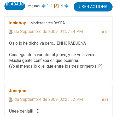
IR ABAJO
1
2
3
4
Páginas
USER ACTIONS
Ionicboy
Moderadores DeSEA
06 de Septiembre de 2009, 01:57:24 PM
#30
Os o lo he dicho ya pero... ENHORABUENA
Conseguisteis vuestro objetivo, y se veía venir.
Mucha gente confiaba en que ocurriría.
(Yo al menos lo dije, que entre los tres primeros :P)
Josepho
06 de Septiembre de 2009, 02:23:32 PM
#31
Ueee genial!!! :D