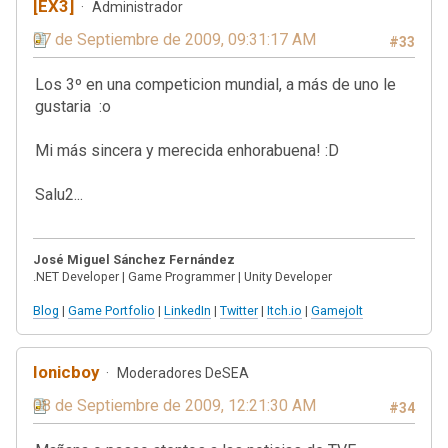
[EX3]
Administrador
07 de Septiembre de 2009, 09:31:17 AM
#33
Los 3º en una competicion mundial, a más de uno le
gustaria :o
Mi más sincera y merecida enhorabuena! :D
Salu2...
José Miguel Sánchez Fernández
.NET Developer | Game Programmer | Unity Developer
Blog
|
Game Portfolio
|
LinkedIn
|
Twitter
|
Itch.io
|
Gamejolt
Ionicboy
Moderadores DeSEA
08 de Septiembre de 2009, 12:21:30 AM
#34