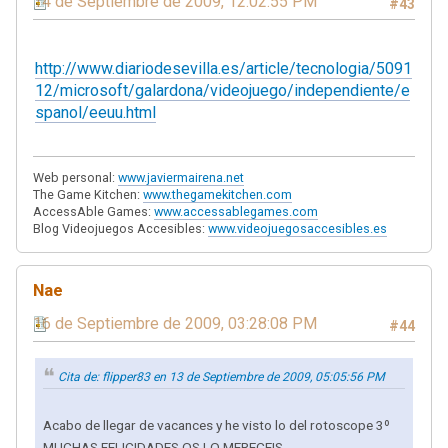
14 de Septiembre de 2009, 12:02:55 PM
#43
http://www.diariodesevilla.es/article/tecnologia/5091
12/microsoft/galardona/videojuego/independiente/e
spanol/eeuu.html
Web personal:
www.javiermairena.net
The Game Kitchen:
www.thegamekitchen.com
AccessAble Games:
www.accessablegames.com
Blog Videojuegos Accesibles:
www.videojuegosaccesibles.es
Nae
16 de Septiembre de 2009, 03:28:08 PM
#44
Cita de: flipper83 en 13 de Septiembre de 2009, 05:05:56 PM
Acabo de llegar de vacances y he visto lo del rotoscope 3º
MUCHAS FELICIDADES OS LO MERECEIS