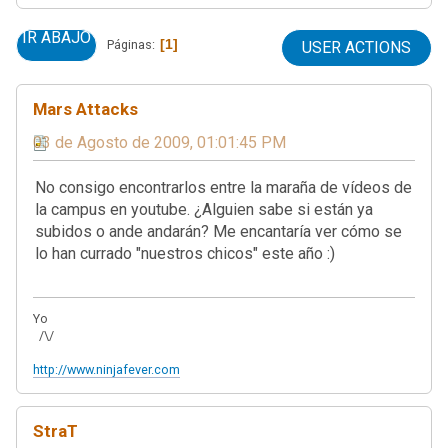
IR ABAJO
1
Páginas
USER ACTIONS
Mars Attacks
03 de Agosto de 2009, 01:01:45 PM
No consigo encontrarlos entre la maraña de vídeos de
la campus en youtube. ¿Alguien sabe si están ya
subidos o ande andarán? Me encantaría ver cómo se
lo han currado "nuestros chicos" este año :)
Yo
/\/
http://www.ninjafever.com
StraT