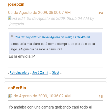
josepzin
05 de Agosto de 2009, 08:00:07 AM
#4
Last Edit
: 05 de Agosto de 2009, 08:05:04 AM by
josepzin
Cita de: flipper83 en 04 de Agosto de 2009, 11:34:49 PM
excepto la mia claro está como siempre, se pierde o pasa
algo. ¿Algun día pasaré la censura?
Es la envidia :P
:
RetroInvaders
::
José Zanni
.:.
Glest
:.
soBerBio
12 de Agosto de 2009, 10:36:02 AM
#5
Yo andaba con una camara grabando casi todo el