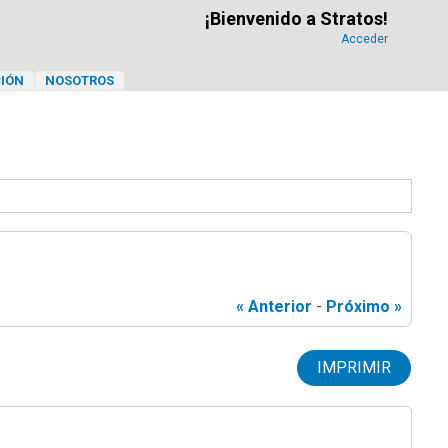
¡Bienvenido a Stratos!
Acceder
IÓN
NOSOTROS
« Anterior
-
Próximo »
IMPRIMIR