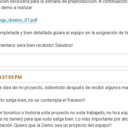
ión necesaria para la semana de preproduccion. A continuación po
a demo a realizar:
/hoja_diseno_01.pdf
pletada y bien detallada guiara al equipo en la asignación de t
omentario sera bien recibido! Saludos!
8:37:59 PM
la idea de mi proyecto, sobretodo después de recibir algunos mai
o salga bien, no se contempla el fracaso!!
r bocetos o historia este proyecto no esta trabajado, no hos eq
s no tienen) para que esto salga bien. Lo más importante por ah
zación. Quiero que la Demo sea un proyecto del equipo!!