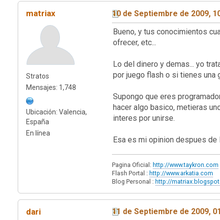
matriax
10 de Septiembre de 2009, 1
Bueno, y tus conocimientos cual
ofrecer, etc...
Lo del dinero y demas... yo tra
por juego flash o si tienes una
Stratos
Mensajes: 1,748
Supongo que eres programador,
hacer algo basico, metieras uno
Ubicación: Valencia,
interes por unirse.
España
En línea
Esa es mi opinion despues de 
Pagina Oficial:
http://www.taykron.com
Flash Portal :
http://www.arkatia.com
Blog Personal :
http://matriax.blogspo
dari
11 de Septiembre de 2009, 0