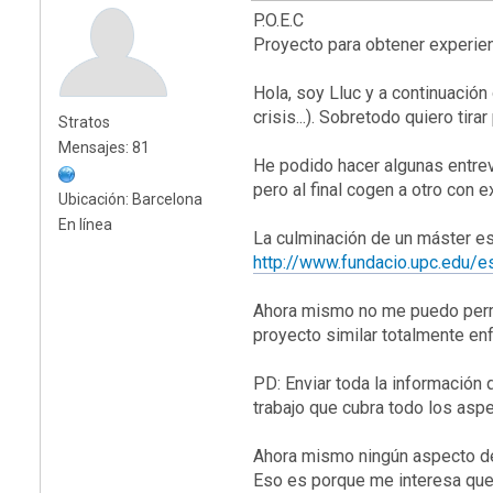
P.O.E.C
Proyecto para obtener experien
Hola, soy Lluc y a continuació
crisis...). Sobretodo quiero tira
Stratos
Mensajes: 81
He podido hacer algunas entrev
pero al final cogen a otro con e
Ubicación: Barcelona
En línea
La culminación de un máster es
http://www.fundacio.upc.edu/es
Ahora mismo no me puedo permiti
proyecto similar totalmente en
PD: Enviar toda la información 
trabajo que cubra todo los asp
Ahora mismo ningún aspecto de 
Eso es porque me interesa que