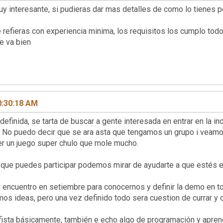
 interesante, si pudieras dar mas detalles de como lo tienes 
te refieras con experiencia minima, los requisitos los cumplo tod
e va bien
0:30:18 AM
definida, se tarta de buscar a gente interesada en entrar en la i
 No puedo decir que se ara asta que tengamos un grupo i veamo
cer un juego super chulo que mole mucho.
s que puedes participar podemos mirar de ayudarte a que estés e
er encuentro en setiembre para conocernos y definir la demo en
t
 ideas, pero una vez definido todo sera cuestion de currar y 
ista básicamente, también e echo algo de programación y apren