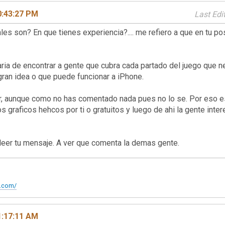
0:43:27 PM
Last Edi
es son? En que tienes experiencia?.... me refiero a que en tu po
taria de encontrar a gente que cubra cada partado del juego que n
 gran idea o que puede funcionar a iPhone.
 aunque como no has comentado nada pues no lo se. Por eso esta
s graficos hehcos por ti o gratuitos y luego de ahi la gente inte
leer tu mensaje. A ver que comenta la demas gente.
t.com/
1:17:11 AM