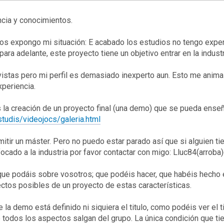
cia y conocimientos.
n os expongo mi situación: E acabado los estudios no tengo exper
r para adelante,
este proyecto tiene un objetivo entrar en la industr
istas pero mi perfil es demasiado inexperto aun. Esto me anima y
xperiencia.
 la creación de un proyecto final (una demo) que se pueda ense
tudis/videojocs/galeria.html
r un máster. Pero no puedo estar parado así que si alguien tien
focado a la industria por favor contactar con migo: Lluc84(arrob
que podáis sobre vosotros; que podéis hacer, que habéis hecho es
ectos posibles de un proyecto de estas características.
la demo está definido ni siquiera el titulo, como podéis ver el 
 todos los aspectos salgan del grupo.
La única condición que ti