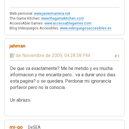
Web personal:
www.javiermairena.net
The Game Kitchen:
www.thegamekitchen.com
AccessAble Games:
www.accessablegames.com
Blog Videojuegos Accesibles:
www.videojuegosaccesibles.es
jahman
17 de Noviembre de 2009, 04:28:38 PM
#1
De que va exactamente? Me he metido y es mucha
informacion y me encanta pero... va a durar unos dias
esta pagina? o se quedara. Perdonar mi ignorancia
porfavor pero no la conocia.
Un abrazo.
mi-go
DeSEA