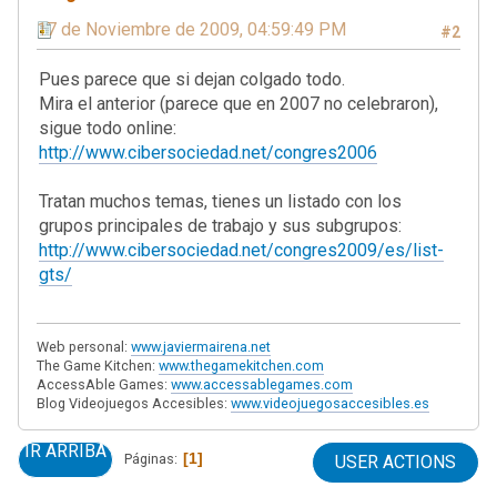
17 de Noviembre de 2009, 04:59:49 PM
#2
Pues parece que si dejan colgado todo.
Mira el anterior (parece que en 2007 no celebraron),
sigue todo online:
http://www.cibersociedad.net/congres2006
Tratan muchos temas, tienes un listado con los
grupos principales de trabajo y sus subgrupos:
http://www.cibersociedad.net/congres2009/es/list-
gts/
Web personal:
www.javiermairena.net
The Game Kitchen:
www.thegamekitchen.com
AccessAble Games:
www.accessablegames.com
Blog Videojuegos Accesibles:
www.videojuegosaccesibles.es
IR ARRIBA
1
Páginas
USER ACTIONS