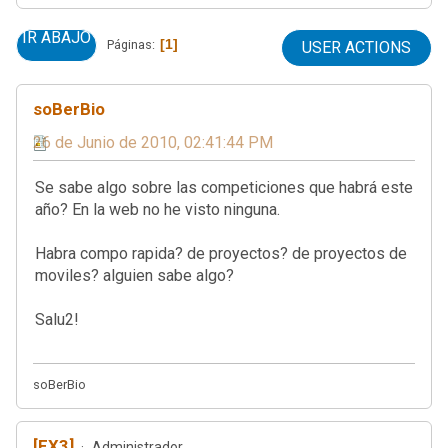
IR ABAJO
1
Páginas
USER ACTIONS
soBerBio
26 de Junio de 2010, 02:41:44 PM
Se sabe algo sobre las competiciones que habrá este
año? En la web no he visto ninguna.
Habra compo rapida? de proyectos? de proyectos de
moviles? alguien sabe algo?
Salu2!
soBerBio
[EX3]
Administrador