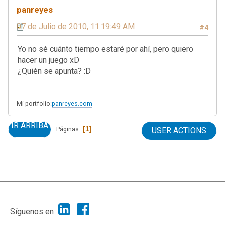
panreyes
07 de Julio de 2010, 11:19:49 AM
#4
Yo no sé cuánto tiempo estaré por ahí, pero quiero
hacer un juego xD
¿Quién se apunta? :D
Mi portfolio:
panreyes.com
IR ARRIBA
1
Páginas
USER ACTIONS
|
Ayuda
Ir Arriba ▲
|
,
SMF 2.1.7
SMF © 2013
Simple Machines
Síguenos en