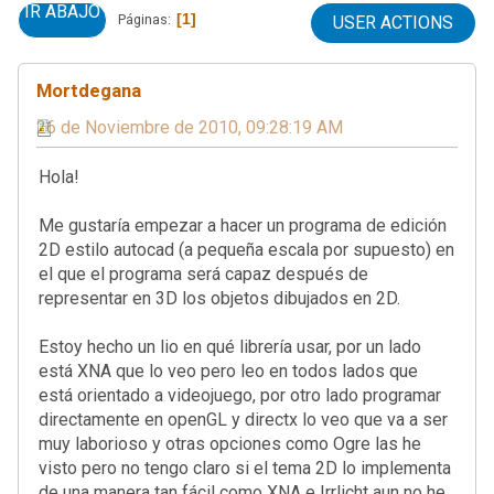
IR ABAJO
1
Páginas
USER ACTIONS
Mortdegana
26 de Noviembre de 2010, 09:28:19 AM
Hola!
Me gustaría empezar a hacer un programa de edición
2D estilo autocad (a pequeña escala por supuesto) en
el que el programa será capaz después de
representar en 3D los objetos dibujados en 2D.
Estoy hecho un lio en qué librería usar, por un lado
está XNA que lo veo pero leo en todos lados que
está orientado a videojuego, por otro lado programar
directamente en openGL y directx lo veo que va a ser
muy laborioso y otras opciones como Ogre las he
visto pero no tengo claro si el tema 2D lo implementa
de una manera tan fácil como XNA e Irrlicht aun no he