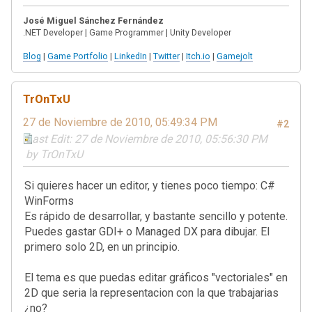
José Miguel Sánchez Fernández
.NET Developer | Game Programmer | Unity Developer
Blog
|
Game Portfolio
|
LinkedIn
|
Twitter
|
Itch.io
|
Gamejolt
TrOnTxU
27 de Noviembre de 2010, 05:49:34 PM
#2
Last Edit
: 27 de Noviembre de 2010, 05:56:30 PM
by TrOnTxU
Si quieres hacer un editor, y tienes poco tiempo: C#
WinForms
Es rápido de desarrollar, y bastante sencillo y potente.
Puedes gastar GDI+ o Managed DX para dibujar. El
primero solo 2D, en un principio.
El tema es que puedas editar gráficos "vectoriales" en
2D que seria la representacion con la que trabajarias
¿no?