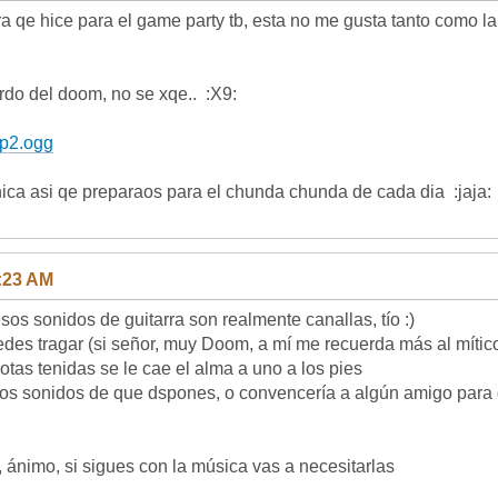
a el game party tb, esta no me gusta tanto como la prim
do del doom, no se xqe.. :X9:
/gp2.ogg
ectronica asi qe preparaos para el chunda chunda de ca
1:23 AM
de guitarra son realmente canallas, tío :)
s puedes tragar (si señor, muy Doom, a mí me recuerda más al mít
otas tenidas se le cae el alma a uno a los pies
os sonidos de que dspones, o convencería a algún amigo para que 
anas, ánimo, si sigues con la música vas a necesitar