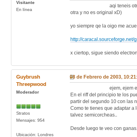
Visitante
aqi teneis otra qe hice par
En línea
otra y no es original xD)
yo siempre qe la oigo me acuer
http://caracal.sourceforge.net
x ciertop, sigue siendo el
Guybrush
08 de Febrero de 2003, 10:2
Threepwood
ejem, ejem esos sonidos 
Moderador
En el riff del principio te lo
partir del segundo 10 con las n
Como te tienes que adaptar a l
Stratos
semicorcheas..
Mensajes: 954
Desde luego te veo con g
Ubicación: Londres