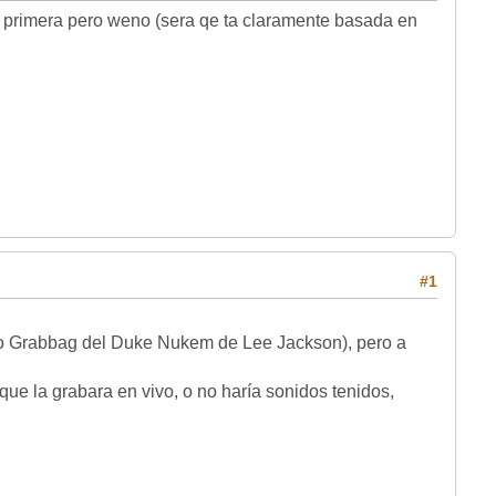
era pero weno (sera qe ta claramente basada en
da dia :jaja:
#1
ico Grabbag del Duke Nukem de Lee Jackson), pero a
la grabara en vivo, o no haría sonidos tenidos, talvez
las