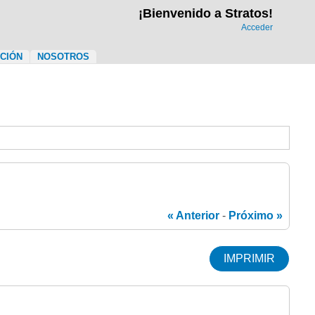
¡Bienvenido a Stratos!
Acceder
IÓN
NOSOTROS
« Anterior
-
Próximo »
IMPRIMIR