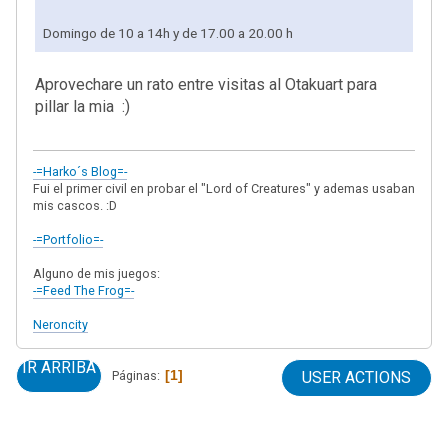
Domingo de 10 a 14h y de 17.00 a 20.00 h
Aprovechare un rato entre visitas al Otakuart para
pillar la mia :)
-=Harko´s Blog=-
Fui el primer civil en probar el "Lord of Creatures" y ademas usaban
mis cascos. :D
-=Portfolio=-
Alguno de mis juegos:
-=Feed The Frog=-
Neroncity
IR ARRIBA
1
Páginas
USER ACTIONS