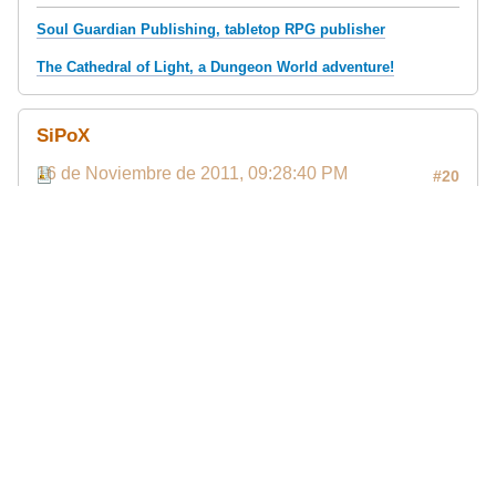
Soul Guardian Publishing, tabletop RPG publisher
The Cathedral of Light, a Dungeon World adventure!
SiPoX
16 de Noviembre de 2011, 09:28:40 PM
#20
Hum... intentaré hacer lo propio... :D :P
gamevelop:
punto de encuentro para la industria del videojuego
Eduardo Millán:
mi perfil ;)
bnl
17 de Noviembre de 2011, 11:06:22 PM
#21