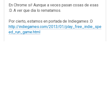
En Chrome si! Aunque a veces pasan cosas de esas
:D. A ver que dia lo rematamos.
Por cierto, estamos en portada de Indiegames :D
http://indiegames.com/2013/01/play_free_indie_spe
ed_run_game.html
bnl
10 de Enero de 2013, 08:09:34 PM
#4
Puntuado con 5 estrellas.
He jugado varias partidas pero no acabo de cogerle el
truco. A veces se apaga la luz y no me pide que
escriba ninguna palabra y al poco se acaba la partida.
Algunas veces he llegado mas lejos que otras hasta
que se ha apagado la luz sin mostrar una palabra en