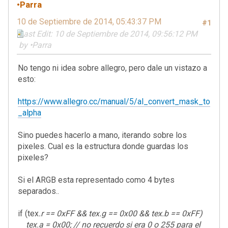
•Parra
10 de Septiembre de 2014, 05:43:37 PM
#1
Last Edit
: 10 de Septiembre de 2014, 09:56:12 PM
by •Parra
No tengo ni idea sobre allegro, pero dale un vistazo a
esto:
https://www.allegro.cc/manual/5/al_convert_mask_to
_alpha
Sino puedes hacerlo a mano, iterando sobre los
pixeles. Cual es la estructura donde guardas los
pixeles?
Si el ARGB esta representado como 4 bytes
separados..
if (tex
.r == 0xFF && tex
.g == 0x00 && tex
.b == 0xFF)
tex
.a = 0x00; // no recuerdo si era 0 o 255 para el