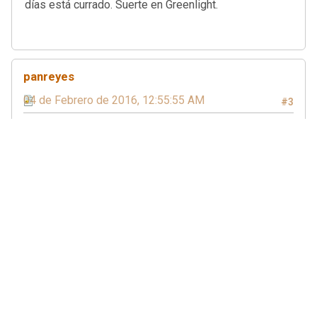
días está currado. Suerte en Greenlight.
panreyes
04 de Febrero de 2016, 12:55:55 AM
#3
@prospekt: Gracias! :) Ya estamos puliendo unos
cuantos aspectos, como aclarar los powerups, meter
más, modos de juego, menús, optimizaciones,
músicas, etc...
@jmtu: Gracias :D He de decir a nuestro favor que
fueron 48 horas muy largas xD
@aitorpc: Me alegro, gracias! :)
Este sábado estaremos en Valencia exponiéndolo en
la Beers&Testing vol.5.