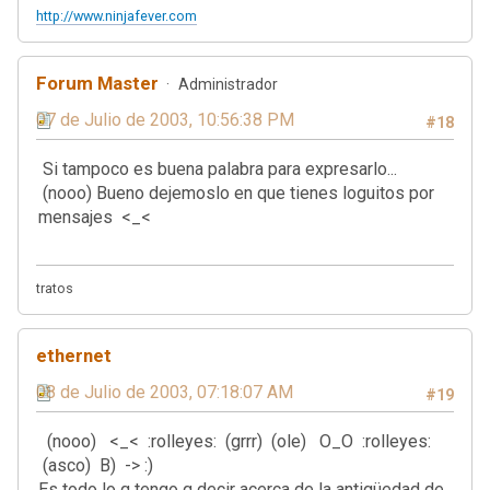
http://www.ninjafever.com
Forum Master
Administrador
07 de Julio de 2003, 10:56:38 PM
#18
Si tampoco es buena palabra para expresarlo...
(nooo) Bueno dejemoslo en que tienes loguitos por
mensajes <_<
tratos
ethernet
08 de Julio de 2003, 07:18:07 AM
#19
(nooo) <_< :rolleyes: (grrr) (ole) O_O :rolleyes:
(asco) B) -> :)
Es todo lo q tengo q decir acerca de la antigüedad de