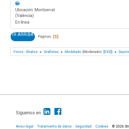
Ubicación: Montserrat
(València)
En línea
IR ARRIBA
1
Páginas
Foros - Stratos
Grafistas
Modelado
(Moderador:
[EX3]
)
Sauro
►
►
►
Síguenos en
Aviso legal
Tratamiento de datos
Seguridad
Cookies
© 2026 St