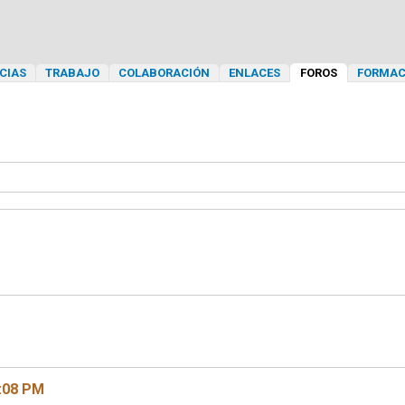
CIAS
TRABAJO
COLABORACIÓN
ENLACES
FOROS
FORMAC
1:08 PM