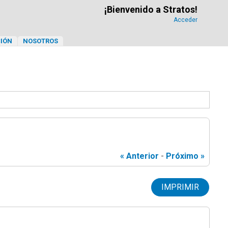
¡Bienvenido a Stratos!
Acceder
IÓN
NOSOTROS
« Anterior
-
Próximo »
IMPRIMIR