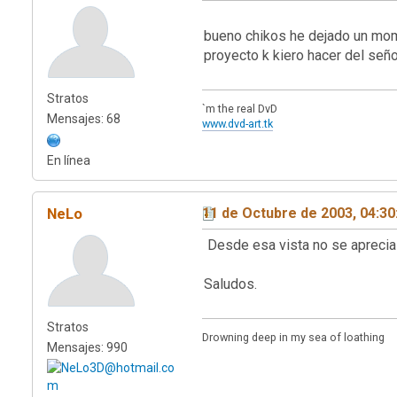
bueno chikos he dejado un mom
proyecto k kiero hacer del señ
Stratos
`m the real DvD
Mensajes: 68
www.dvd-art.tk
En línea
NeLo
11 de Octubre de 2003, 04:3
Desde esa vista no se aprecia 
Saludos.
Stratos
Drowning deep in my sea of loathing
Mensajes: 990