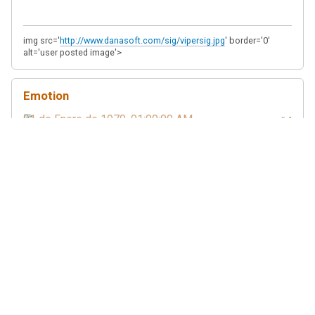
img src='
http://www.danasoft.com/sig/vipersig.jpg
' border='0'
alt='user posted image'>
Emotion
01 de Enero de 1970, 01:00:00 AM
#4
Tambien puedes mirar en las
siguientes direcciones si quieres:
nehe.gamedev.net NeHe's OpenGL tutorials
http://www.gametutorials.com
bastante buena. de
todo
http://www.wotsit.org
no solo de algoritmos vive el
programador
http://www.programmersheaven.com
un buen sitio
para empezar
http://www.maxcode.com
otro buen sitio, aunque mas