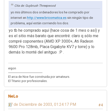
Cita de: Guybrush Threepwood
yo mis últimos dos ordenadores los he comprado por
internet en
http://www.bricomatica.es
sin ningún tipo de
problema, aquí están corriendo los dos.
yo tb he comprado aquí (hace cosa de 1 mes o así) y
es el sitio más barato que encontré. claro q sólo me
compré coponentes (AMD XP 3000+, Ati Radeon
9600 Pro 128mb, Placa Gigabyte KV7 y torre) y lo
demás lo monté del anitguo :P .
eigon
----------------------------------------------
El arca de Noe fue construida por amateurs.
El Titanic por profesionales.
NeLo
17 de Diciembre de 2003, 01:24:17 PM
#4