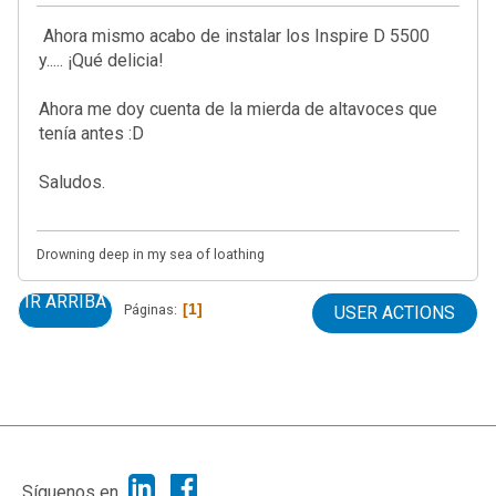
Ahora mismo acabo de instalar los Inspire D 5500
y..... ¡Qué delicia!
Ahora me doy cuenta de la mierda de altavoces que
tenía antes :D
Saludos.
Drowning deep in my sea of loathing
IR ARRIBA
1
Páginas
USER ACTIONS
|
Ayuda
Ir Arriba ▲
|
,
SMF 2.1.7
SMF © 2013
Simple Machines
Síguenos en