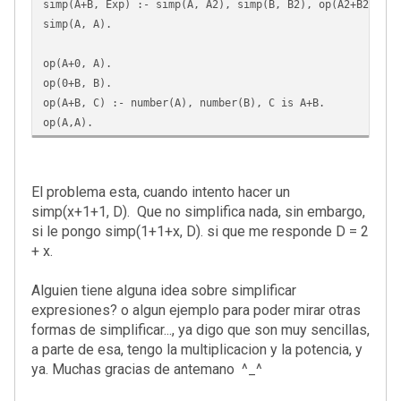
simp(A+B, Exp) :- simp(A, A2), simp(B, B2), op(A2+B2, Exp
simp(A, A).
op(A+0, A).
op(0+B, B).
op(A+B, C) :- number(A), number(B), C is A+B.
op(A,A).
El problema esta, cuando intento hacer un
simp(x+1+1, D). Que no simplifica nada, sin embargo,
si le pongo simp(1+1+x, D). si que me responde D = 2
+ x.
Alguien tiene alguna idea sobre simplificar
expresiones? o algun ejemplo para poder mirar otras
formas de simplificar..., ya digo que son muy sencillas,
a parte de esa, tengo la multiplicacion y la potencia, y
ya. Muchas gracias de antemano ^_^