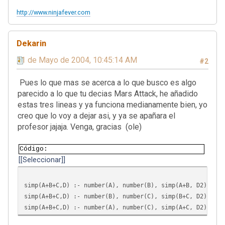
http://www.ninjafever.com
Dekarin
11 de Mayo de 2004, 10:45:14 AM
#2
Pues lo que mas se acerca a lo que busco es algo
parecido a lo que tu decias Mars Attack, he añadido
estas tres lineas y ya funciona medianamente bien, yo
creo que lo voy a dejar asi, y ya se apañara el
profesor jajaja. Venga, gracias (ole)
Código
[Seleccionar]
simp(A+B+C,D) :- number(A), number(B), simp(A+B, D2), sim
simp(A+B+C,D) :- number(B), number(C), simp(B+C, D2), sim
simp(A+B+C,D) :- number(A), number(C), simp(A+C, D2), sim