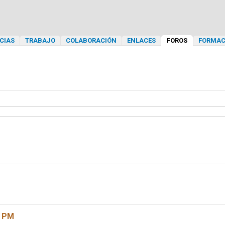
CIAS
TRABAJO
COLABORACIÓN
ENLACES
FOROS
FORMAC
7 PM