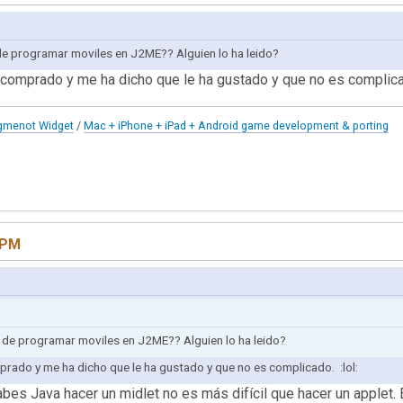
s de programar moviles en J2ME?? Alguien lo ha leido?
a comprado y me ha dicho que le ha gustado y que no es complica
gmenot Widget
/
Mac + iPhone + iPad + Android game development & porting
7 PM
as de programar moviles en J2ME?? Alguien lo ha leido?
prado y me ha dicho que le ha gustado y que no es complicado. :lol:
es Java hacer un midlet no es más difícil que hacer un applet. 