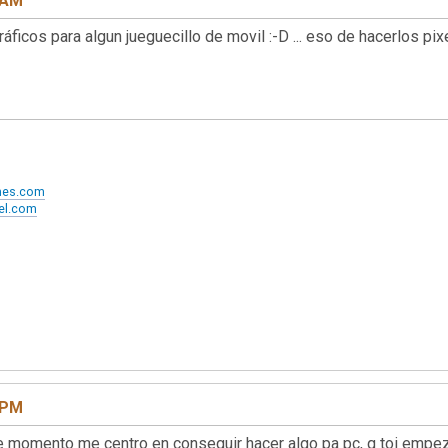
8 AM
ficos para algun jueguecillo de movil :-D ... eso de hacerlos pixe
ames.com
xel.com
4 PM
e momento me centro en conseguir hacer algo pa pc, q toi empez