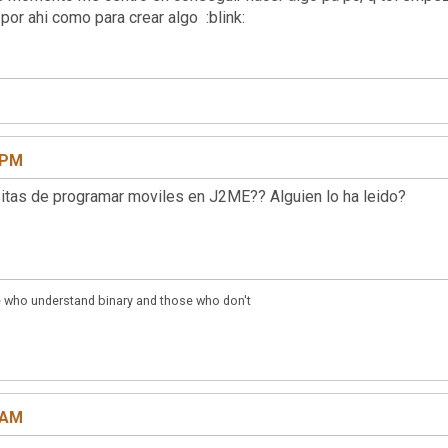
por ahi como para crear algo :blink:
2 PM
rsitas de programar moviles en J2ME?? Alguien lo ha leido?
se who understand binary and those who don't
3 AM