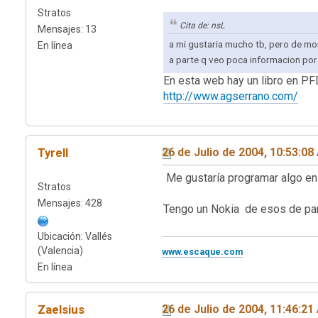
Stratos
Cita de: nsL
Mensajes: 13
a mi gustaria mucho tb, pero de mo
En línea
a parte q veo poca informacion por 
En esta web hay un libro en PF
http://www.agserrano.com/
Tyrell
26 de Julio de 2004, 10:53:0
Me gustaría programar algo en
Stratos
Mensajes: 428
Tengo un Nokia de esos de pan
Ubicación: Vallés
(Valencia)
www.escaque.com
En línea
Zaelsius
26 de Julio de 2004, 11:46:2