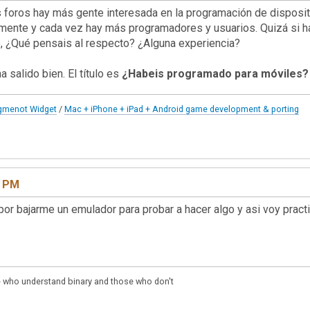
 foros hay más gente interesada en la programación de disposi
mente y cada vez hay más programadores y usuarios. Quizá si h
ro, ¿Qué pensais al respecto? ¿Alguna experiencia?
ha salido bien. El título es
¿Habeis programado para móviles?
gmenot Widget
/
Mac + iPhone + iPad + Android game development & porting
0 PM
por bajarme un emulador para probar a hacer algo y asi voy pract
se who understand binary and those who don't