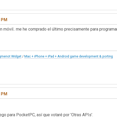
8 PM
móvil.. me he comprado el último precisamente para programar (tw
gmenot Widget
/
Mac + iPhone + iPad + Android game development & porting
6 PM
ego para PocketPC, así que votaré por 'Otras APIs'.