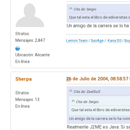
Cita de: Sergio
Que tal esta el libro de ediversita
Un amigo de la carrera se lo h
Stratos
Mensajes: 2,847
Lemon Team
/
SunAge
/
Kana DS
/
Bu
Ubicación: Alicante
En línea
Sherpa
26 de Julio de 2004, 08:58:5
Cita de: ZaelSiuS
Stratos
Mensajes: 13
Cita de: Sergio
En línea
Que tal esta el libro de ediversit
Un amigo de la carrera se lo ha com
Realmente J2ME es Java. Si sab