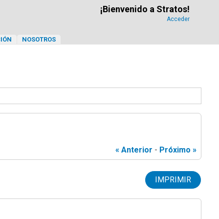
¡Bienvenido a Stratos!
Acceder
IÓN
NOSOTROS
« Anterior
-
Próximo »
IMPRIMIR