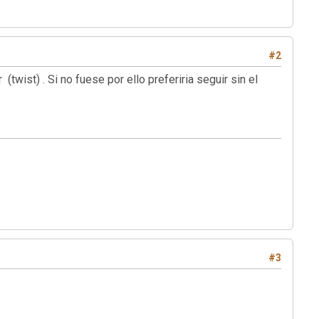
#2
ist) . Si no fuese por ello preferiria seguir sin el
#3