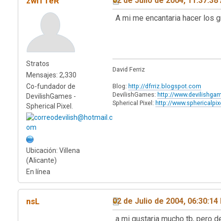
zwiTTeR
02 de Julio de 2004, 11:37:3
A mi me encantaria hacer los grá
Stratos
David Ferriz
Mensajes: 2,330
Co-fundador de
Blog:
http://dfrriz.blogspot.com
DevilishGames:
http://www.devilishg
DevilishGames -
Spherical Pixel:
http://www.sphericalpi
Spherical Pixel.
Ubicación: Villena
(Alicante)
En línea
nsL
02 de Julio de 2004, 06:30:1
a mi gustaria mucho tb, pero d