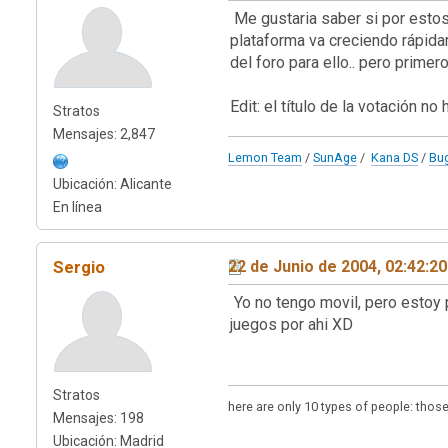
Me gustaria saber si por estos
plataforma va creciendo rápida
del foro para ello.. pero prime
Edit: el título de la votación no 
Stratos
Mensajes: 2,847
Lemon Team
/
SunAge
/
Kana DS
/
Bu
Ubicación: Alicante
En línea
Sergio
22 de Junio de 2004, 02:42:2
Yo no tengo movil, pero estoy 
juegos por ahi XD
Stratos
here are only 10 types of people: tho
Mensajes: 198
Ubicación: Madrid