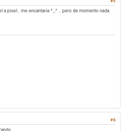
#5
l a pixel... me encantaria ^_^ ... pero de momento nada.
#6
ando...