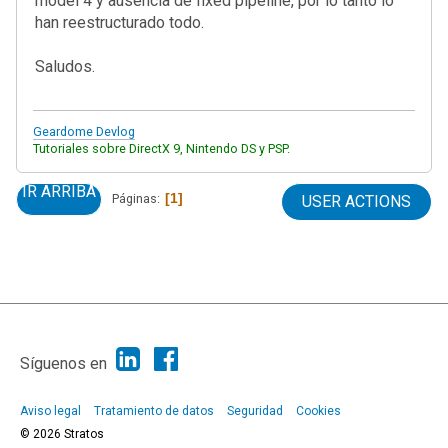
model 4 y ausencia de fixed pipeline, por lo tanto lo
han reestructurado todo.
Saludos.
Geardome Devlog
Tutoriales sobre DirectX 9, Nintendo DS y PSP.
IR ARRIBA
1
Páginas
USER ACTIONS
|
Ayuda
Ir Arriba ▲
|
,
SMF 2.1.7
SMF © 2013
Simple Machines
Síguenos en
Aviso legal
Tratamiento de datos
Seguridad
Cookies
© 2026 Stratos