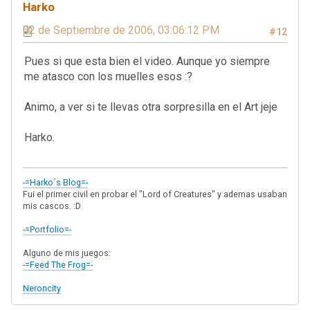
Harko
02 de Septiembre de 2006, 03:06:12 PM
#12
Pues si que esta bien el video. Aunque yo siempre
me atasco con los muelles esos :?
Animo, a ver si te llevas otra sorpresilla en el Art jeje
Harko.
-=Harko´s Blog=-
Fui el primer civil en probar el "Lord of Creatures" y ademas usaban
mis cascos. :D
-=Portfolio=-
Alguno de mis juegos:
-=Feed The Frog=-
Neroncity